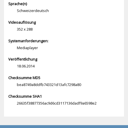
Sprache(n)
Schweizerdeutsch
Videoauflösung
352 x 288
Systemanforderungen:
Mediaplayer
Veröffentlichung
18.06.2014
Checksumme MD5
bea8749a8ddfb743321d13afc7298a80
Checksumme SHA1
26635f38877356ac9d6cd3117136dadf9a6598e2