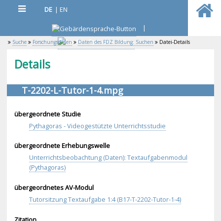
DE
|
EN
|
Suche
Forschungsdaten
Daten des FDZ Bildung: Suchen
Datei-Details
Details
T-2202-L-Tutor-1-4.mpg
übergeordnete Studie
Pythagoras - Videogestützte Unterrichtsstudie
übergeordnete Erhebungswelle
Unterrichtsbeobachtung (Daten): Textaufgabenmodul
(Pythagoras)
übergeordnetes AV-Modul
Tutorsitzung Textaufgabe 1:4 (B17-T-2202-Tutor-1-4)
Zitation