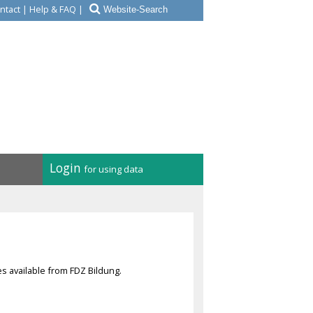
ntact
|
Help & FAQ
|
Login
for using data
ies available from FDZ Bildung.