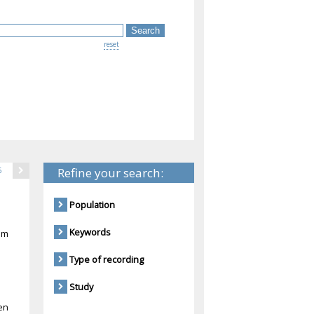
reset
Refine your search:
6
Population
Keywords
em
Type of recording
Study
en