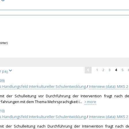
örter)
1
2
3
4
5
09)
ls Handlungsfeld Interkultureller Schulentwicklung
/
Interview (data): MIKS 2
 mit der Schulleitung vor Durchführung der Intervention fragt nach d
Erfahrungen mit dem Thema Mehrsprachigkeit i...
more
10)
ls Handlungsfeld Interkultureller Schulentwicklung
/
Interview (data): MIKS 2
 mit der Schulleitung nach Durchführung der Intervention fragt nach d