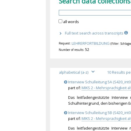
Search data collections
all words
Full text search across transcripts
LEHRERFORTBILDUNG
Request:
(Filter: Schlagw
52
Number of results:
Interview Schulleitung 5A (S420_int0
part of:
MIKS 2 - Mehrsprachigkeit a
Das leitfadengestützte Interview
Schulhintergrund, den bisherigen 
Interview Schulleitung 5B (S420_int0
part of:
MIKS 2 - Mehrsprachigkeit a
Das leitfadengestützte Interview