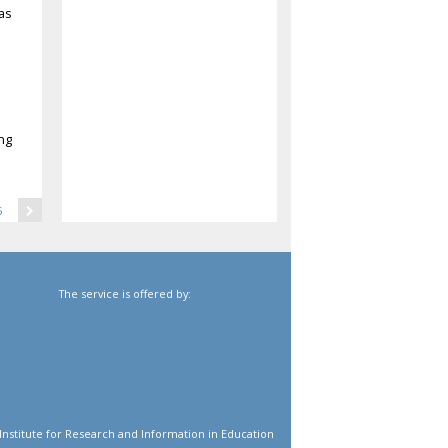
as
ng
15
The service is offered by:
Institute for Research and Information in Education