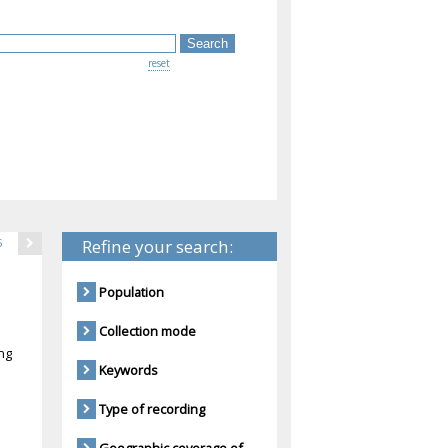
reset
Refine your search:
15
Population
Collection mode
ng
Keywords
Type of recording