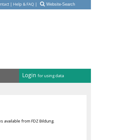
ntact
|
Help & FAQ
|
Login
for using data
ies available from FDZ Bildung.