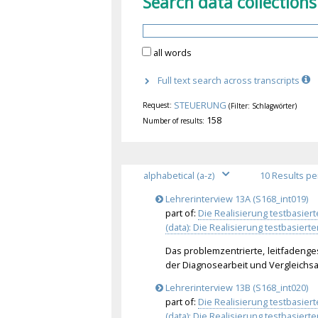
Search data collections
all words
Full text search across transcripts
STEUERUNG
Request:
(Filter: Schlagwörter)
158
Number of results:
Lehrerinterview 13A (S168_int019)
part of:
Die Realisierung testbasie
(data): Die Realisierung testbasie
Das problemzentrierte, leitfadenge
der Diagnosearbeit und Vergleichsar
Lehrerinterview 13B (S168_int020)
part of:
Die Realisierung testbasie
(data): Die Realisierung testbasie