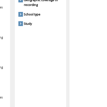
Geographic coverage of
recording
as
School type
Study
ng
ng
as