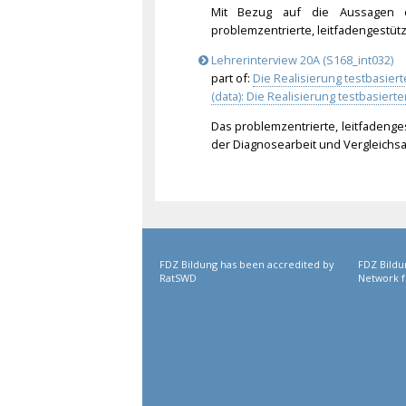
Mit Bezug auf die Aussagen d
problemzentrierte, leitfadengestüt
Lehrerinterview 20A (S168_int032)
part of:
Die Realisierung testbasie
(data): Die Realisierung testbasie
Das problemzentrierte, leitfadenge
der Diagnosearbeit und Vergleichsar
FDZ Bildung has been accredited by
FDZ Bildu
RatSWD
Network f