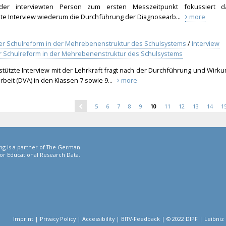
er interviewten Person zum ersten Messzeitpunkt fokussiert d
zte Interview wiederum die Durchführung der Diagnosearb...
more
rter Schulreform in der Mehrebenenstruktur des Schulsystems
/
Interview
rter Schulreform in der Mehrebenenstruktur des Schulsystems
stützte Interview mit der Lehrkraft fragt nach der Durchführung und Wirku
beit (DVA) in den Klassen 7 sowie 9...
more
5
6
7
8
9
10
11
12
13
14
ng is a partner of The German
or Educational Research Data.
Imprint
|
Privacy Policy
|
Accessibility
|
BITV-Feedback
|
© 2022 DIPF | Leibniz 