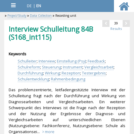
DE
|
EN
Project/Study
Data Collection
Recording unit
39
Interview Schulleitung 84B
Results
(S168_int115)
Keywords
Schulleiter
;
Interview
;
Einstellung (Psy)
;
Feedback
;
Schulreform
;
Steuerung
;
Instrument
;
Vergleichsarbeit
;
Durchführung
;
Wirkung
;
Rezeption
;
Testergebnis
;
Schulentwicklung
;
Rahmenbedingung
Das problemzentrierte, leitfadengestützte Interview mit der
Schulleitung fragt nach der Durchführung und Wirkung von
Diagnosearbeiten und Vergleichsarbeiten. Ein weiterer
Schwerpunkt des Interviews ist die Frage nach der Rezeption
und der Nutzung der Ergebnisse der Diagnose- und
Vergleichsarbeiten auf unterschiedlichen Ebenen
(Nutzungsebene: Fachkonferenz, Nutzungsebene: Schule als
Organisationsei...
more