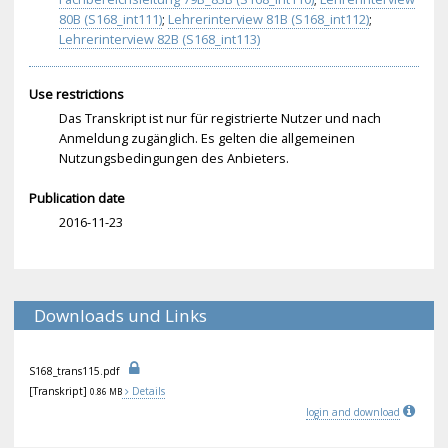
80B (S168_int111)
;
Lehrerinterview 81B (S168_int112)
;
Lehrerinterview 82B (S168_int113)
Use restrictions
Das Transkript ist nur für registrierte Nutzer und nach
Anmeldung zugänglich. Es gelten die allgemeinen
Nutzungsbedingungen des Anbieters.
Publication date
2016-11-23
Downloads und Links
S16
8_t
ran
s11
5.p
df
[Transkript]
Details
0.86 MB
login and download