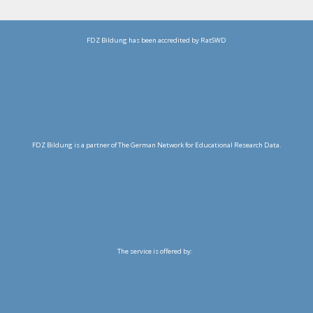
FDZ Bildung has been accredited by RatSWD
FDZ Bildung is a partner of The German Network for Educational Research Data.
The service is offered by: