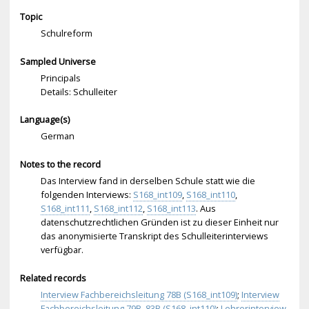
Topic
Schulreform
Sampled Universe
Principals
Details: Schulleiter
Language(s)
German
Notes to the record
Das Interview fand in derselben Schule statt wie die
folgenden Interviews:
S168_int109
,
S168_int110
,
S168_int111
,
S168_int112
,
S168_int113
. Aus
datenschutzrechtlichen Gründen ist zu dieser Einheit nur
das anonymisierte Transkript des Schulleiterinterviews
verfügbar.
Related records
Interview Fachbereichsleitung 78B (S168_int109)
;
Interview
Fachbereichsleitung 79B_83B (S168_int110)
;
Lehrerinterview