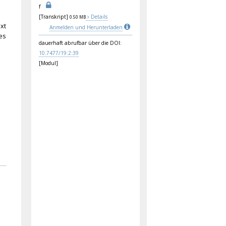
f
[Transkript]
Details
0.50 MB
xt
Anmelden und Herunterladen
es
dauerhaft abrufbar über die DOI:
10.
747
7/1
9:2
:39
[Modul]