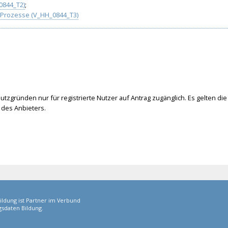
0844_T2)
;
r Prozesse (V_HH_0844_T3)
tzgründen nur für registrierte Nutzer auf Antrag zugänglich. Es gelten die
des Anbieters.
ildung ist Partner im Verbund
sdaten Bildung.