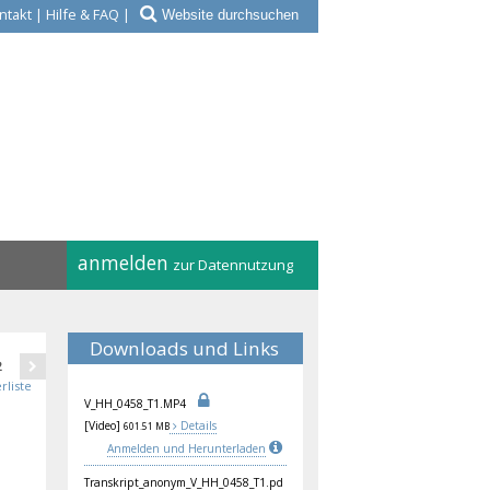
ntakt
|
Hilfe & FAQ
|
anmelden
zur Datennutzung
Downloads und Links
2
rliste
V_H
H_0
458
_T1
.MP
4
[Video]
Details
601.51 MB
Anmelden und Herunterladen
Tra
nsk
rip
t_a
non
ym_
V_H
H_0
458
_T1
.pd