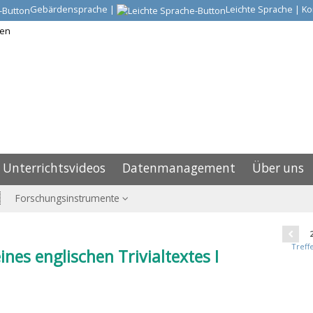
Gebärdensprache
|
Leichte Sprache
|
Ko
Unterrichtsvideos
Datenmanagement
Über uns
Forschungsinstrumente
Treffe
nes englischen Trivialtextes I