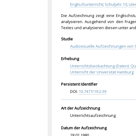
Englischunterricht
;
Schuljahr 13
;
Lite
Die Aufzeichnung zeigt eine Englischst
analysieren. Ausgehend von den Fragen 
Textes und analysieren diesen unter ande
Studie
Audiovisuelle Aufzeichnungen von S
Erhebung
Unterrichtsbeobachtung (Daten): Q
Unterricht der Universität Hamburg
Persistent Identifier
DOI:
10.
747
7/1
9:2
:39
Art der Aufzeichnung
Unterrichtsaufzeichnung
Datum der Aufzeichnung
28.02.1980