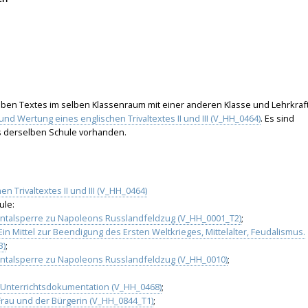
elben Textes im selben Klassenraum mit einer anderen Klasse und Lehrkraf
und Wertung eines englischen Trivaltextes II und III (V_HH_0464)
. Es sind
 derselben Schule vorhanden.
 Trivaltextes II und III (V_HH_0464)
ule:
entalsperre zu Napoleons Russlandfeldzug (V_HH_0001_T2)
;
in Mittel zur Beendigung des Ersten Weltkrieges, Mittelalter, Feudalismus.
3)
;
entalsperre zu Napoleons Russlandfeldzug (V_HH_0010)
;
 Unterrichtsdokumentation (V_HH_0468)
;
Frau und der Bürgerin (V_HH_0844_T1)
;