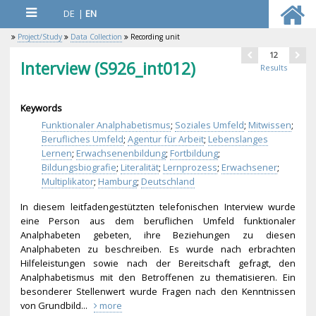
DE
|
EN
Project/Study
Data Collection
Recording unit
12
Interview (S926_int012)
Results
Keywords
Funktionaler Analphabetismus
;
Soziales Umfeld
;
Mitwissen
;
Berufliches Umfeld
;
Agentur für Arbeit
;
Lebenslanges
Lernen
;
Erwachsenenbildung
;
Fortbildung
;
Bildungsbiografie
;
Literalität
;
Lernprozess
;
Erwachsener
;
Multiplikator
;
Hamburg
;
Deutschland
In diesem leitfadengestützten telefonischen Interview wurde
eine Person aus dem beruflichen Umfeld funktionaler
Analphabeten gebeten, ihre Beziehungen zu diesen
Analphabeten zu beschreiben. Es wurde nach erbrachten
Hilfeleistungen sowie nach der Bereitschaft gefragt, den
Analphabetismus mit den Betroffenen zu thematisieren. Ein
besonderer Stellenwert wurde Fragen nach den Kenntnissen
von Grundbild...
more