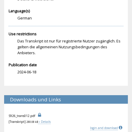
Language(s)
German
Use restrictions
Das Transkript ist nur für registrierte Nutzer zugänglich. Es
gelten die allgemeinen Nutzungsbedingungen des
Anbieters.
Publication date
2024-06-18
Downloads und Links
S92
6_t
ran
s01
2.p
df
[Transkript]
Details
280.08 kB
login and download