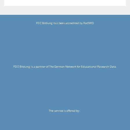
FDZ Bildung has been accredited by RatSWD
FDZ Bildung is a partner of The German Network for Educational Research Data.
The service is offered by: