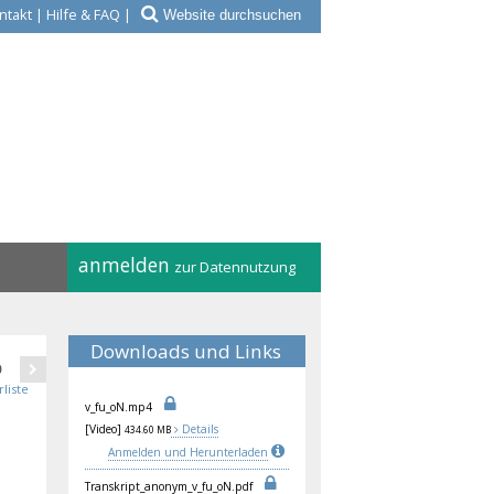
ntakt
|
Hilfe & FAQ
|
anmelden
zur Datennutzung
Downloads und Links
0
rliste
v_f
u_o
N.m
p4
[Video]
Details
434.60 MB
Anmelden und Herunterladen
Tra
nsk
rip
t_a
non
ym_
v_f
u_o
N.p
df