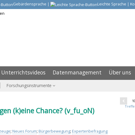
Gebärdensprache
|
Leichte Sprache
|
Ko
Unterrichtsvideos
Datenmanagement
Über uns
Forschungsinstrumente
1
Treffe
n (k)eine Chance? (v_fu_oN)
tzeuge
;
Neues Forum
;
Bürgerbewegung
;
Expertenbefragung