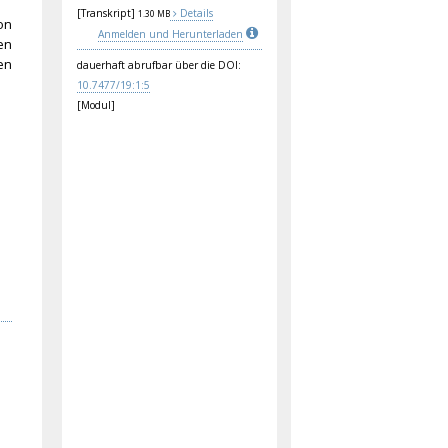
[Transkript]
Details
1.30 MB
on
Anmelden und Herunterladen
en
en
dauerhaft abrufbar über die DOI:
10.
747
7/1
9:1
:5
[Modul]