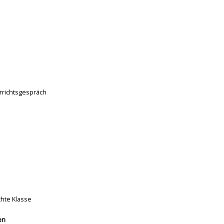
rrichtsgespräch
chte Klasse
en