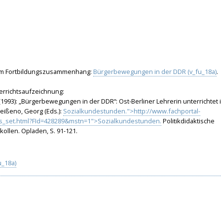
em Fortbildungszusammenhang:
Bürgerbewegungen in der DDR (v_fu_18a)
.
errichtsaufzeichnung:
993): „Bürgerbewegungen in der DDR“: Ost-Berliner Lehrerin unterrichtet 
eißeno, Georg (Eds.):
Sozialkundestunden.">http://www.fachportal-
is_set.html?FId=428289&mstn=1">Sozialkundestunden.
Politikdidaktische
ollen. Opladen, S. 91-121.
_18a)