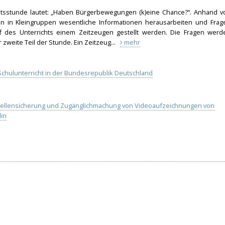
chtsstunde lautet: „Haben Bürgerbewegungen (k)eine Chance?“. Anhand v
nen in Kleingruppen wesentliche Informationen herausarbeiten und Frag
f des Unterrichts einem Zeitzeugen gestellt werden. Die Fragen werd
zweite Teil der Stunde. Ein Zeitzeug...
mehr
chulunterricht in der Bundesrepublik Deutschland
uellensicherung und Zugänglichmachung von Videoaufzeichnungen von
lin