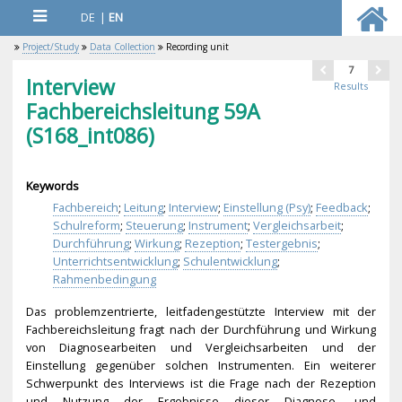
DE
|
EN
Project/Study
Data Collection
Recording unit
7
Interview
Results
Fachbereichsleitung 59A
(S168_int086)
Keywords
Fachbereich
;
Leitung
;
Interview
;
Einstellung (Psy)
;
Feedback
;
Schulreform
;
Steuerung
;
Instrument
;
Vergleichsarbeit
;
Durchführung
;
Wirkung
;
Rezeption
;
Testergebnis
;
Unterrichtsentwicklung
;
Schulentwicklung
;
Rahmenbedingung
Das problemzentrierte, leitfadengestützte Interview mit der
Fachbereichsleitung fragt nach der Durchführung und Wirkung
von Diagnosearbeiten und Vergleichsarbeiten und der
Einstellung gegenüber solchen Instrumenten. Ein weiterer
Schwerpunkt des Interviews ist die Frage nach der Rezeption
und Nutzung der Ergebnisse dieser Diagnose- und