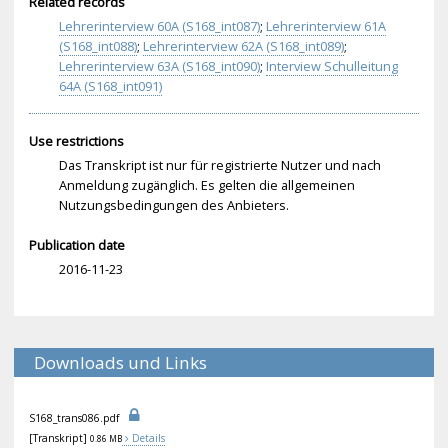
Related records
Lehrerinterview 60A (S168_int087)
;
Lehrerinterview 61A
(S168_int088)
;
Lehrerinterview 62A (S168_int089)
;
Lehrerinterview 63A (S168_int090)
;
Interview Schulleitung
64A (S168_int091)
Use restrictions
Das Transkript ist nur für registrierte Nutzer und nach
Anmeldung zugänglich. Es gelten die allgemeinen
Nutzungsbedingungen des Anbieters.
Publication date
2016-11-23
Downloads und Links
S16
8_t
ran
s08
6.p
df
[Transkript]
Details
0.86 MB