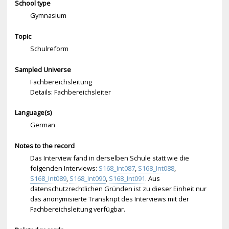
School type
Gymnasium
Topic
Schulreform
Sampled Universe
Fachbereichsleitung
Details: Fachbereichsleiter
Language(s)
German
Notes to the record
Das Interview fand in derselben Schule statt wie die
folgenden Interviews:
S168_Int087
,
S168_Int088
,
S168_Int089
,
S168_Int090
,
S168_Int091
. Aus
datenschutzrechtlichen Gründen ist zu dieser Einheit nur
das anonymisierte Transkript des Interviews mit der
Fachbereichsleitung verfügbar.