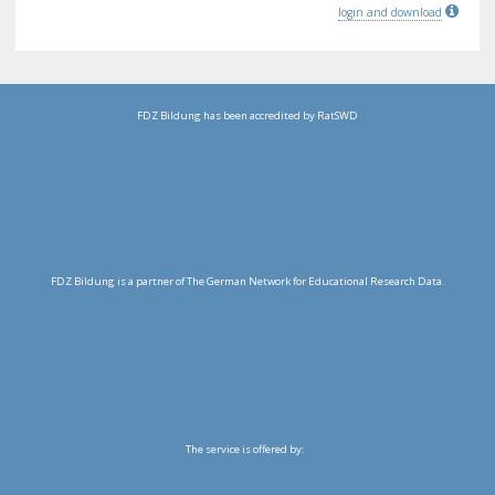
login and download
FDZ Bildung has been accredited by RatSWD
FDZ Bildung is a partner of The German Network for Educational Research Data.
The service is offered by: