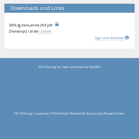
Downloads und Links
S05
9_f
g_t
ran
s_a
nno
t_0
04.
pdf
[Transkript]
Details
1.80 MB
login and download
FDZ Bildung has been accredited by RatSWD
FDZ Bildung is a partner of The German Network for Educational Research Data.