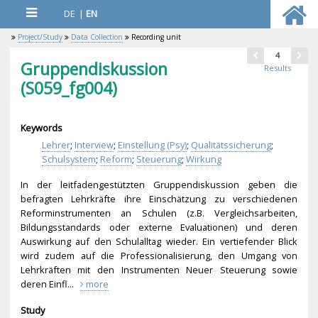
DE
|
EN
Project/Study
Data Collection
Recording unit
4
Gruppendiskussion
Results
(S059_fg004)
Keywords
Lehrer
;
Interview
;
Einstellung (Psy)
;
Qualitätssicherung
;
Schulsystem
;
Reform
;
Steuerung
;
Wirkung
In der leitfadengestützten Gruppendiskussion geben die
befragten Lehrkräfte ihre Einschätzung zu verschiedenen
Reforminstrumenten an Schulen (z.B. Vergleichsarbeiten,
Bildungsstandards oder externe Evaluationen) und deren
Auswirkung auf den Schulalltag wieder. Ein vertiefender Blick
wird zudem auf die Professionalisierung
, den Umgang von
Lehrkräften mit den Instrumenten Neuer Steuerung sowie
deren Einfl...
more
Study