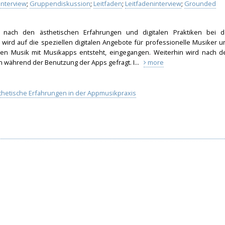
Interview
;
Gruppendiskussion
;
Leitfaden
;
Leitfadeninterview
;
Grounded
gt nach den ästhetischen Erfahrungen und digitalen Praktiken bei d
ird auf die speziellen digitalen Angebote für professionelle Musiker u
enen Musik mit Musikapps entsteht, eingegangen. Weiterhin wird nach d
n während der Benutzung der Apps gefragt. I...
more
thetische Erfahrungen in der Appmusikpraxis