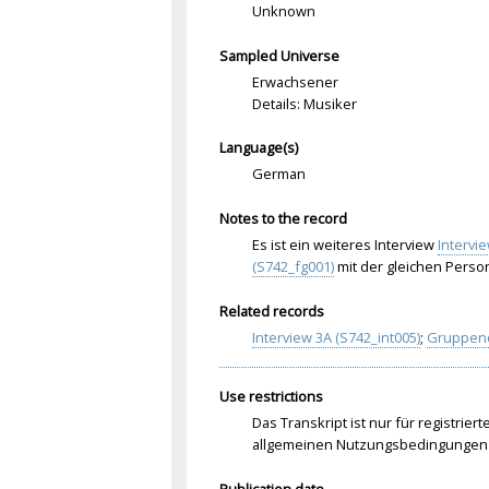
Unknown
Sampled Universe
Erwachsener
Details: Musiker
Language(s)
German
Notes to the record
Es ist ein weiteres Interview
Intervi
(S742_fg001)
mit der gleichen Perso
Related records
Interview 3A (S742_int005)
;
Gruppend
Use restrictions
Das Transkript ist nur für registrier
allgemeinen Nutzungsbedingungen 