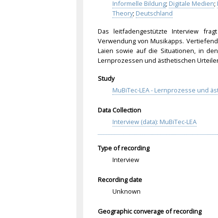
Informelle Bildung
;
Digitale Medien
;
Theory
;
Deutschland
Das leitfadengestützte Interview fra
Verwendung von Musikapps. Vertiefend w
Laien sowie auf die Situationen, in d
Lernprozessen und ästhetischen Urteile
Study
MuBiTec-LEA - Lernprozesse und äs
Data Collection
Interview (data): MuBiTec-LEA
Type of recording
Interview
Recording date
Unknown
Geographic converage of recording