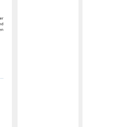
er
nd
en