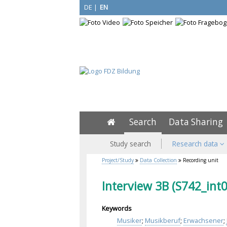
DE
|
EN
Search
Data Sharing
Study search
Research data
Project/Study
Data Collection
Recording unit
Interview 3B (S742_int
Keywords
Musiker
;
Musikberuf
;
Erwachsener
;