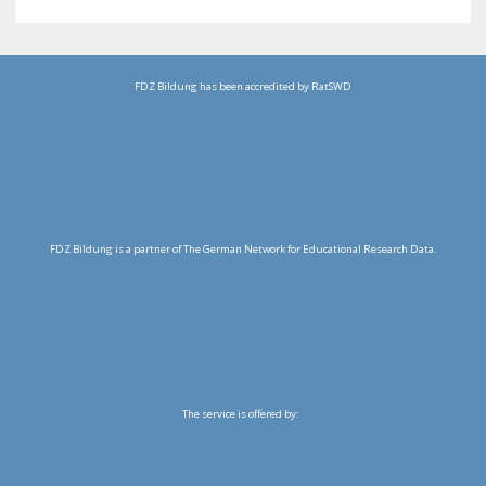
FDZ Bildung has been accredited by RatSWD
FDZ Bildung is a partner of The German Network for Educational Research Data.
The service is offered by: