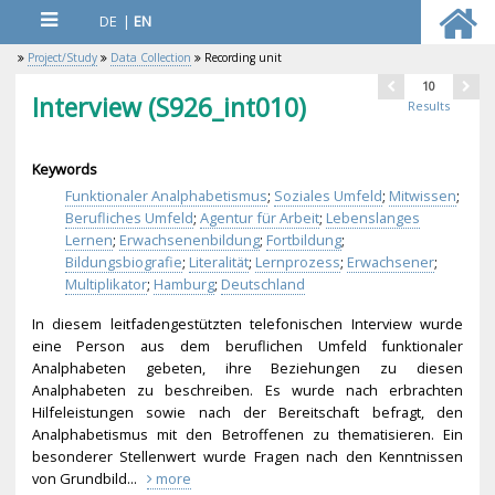
DE
|
EN
Project/Study
Data Collection
Recording unit
10
Interview (S926_int010)
Results
Keywords
Funktionaler Analphabetismus
;
Soziales Umfeld
;
Mitwissen
;
Berufliches Umfeld
;
Agentur für Arbeit
;
Lebenslanges
Lernen
;
Erwachsenenbildung
;
Fortbildung
;
Bildungsbiografie
;
Literalität
;
Lernprozess
;
Erwachsener
;
Multiplikator
;
Hamburg
;
Deutschland
In diesem leitfadengestützten telefonischen Interview wurde
eine Person aus dem beruflichen Umfeld funktionaler
Analphabeten gebeten, ihre Beziehungen zu diesen
Analphabeten zu beschreiben. Es wurde nach erbrachten
Hilfeleistungen sowie nach der Bereitschaft befragt, den
Analphabetismus mit den Betroffenen zu thematisieren. Ein
besonderer Stellenwert wurde Fragen nach den Kenntnissen
von Grundbild...
more