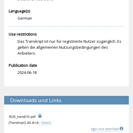
Language(s)
German
Use restrictions
Das Transkript ist nur für registrierte Nutzer zugänglich. Es
gelten die allgemeinen Nutzungsbedingungen des
Anbieters.
Publication date
2024-06-18
Downloads und Links
S92
6_t
ran
s01
0.p
df
[Transkript]
Details
286.38 kB
login and download