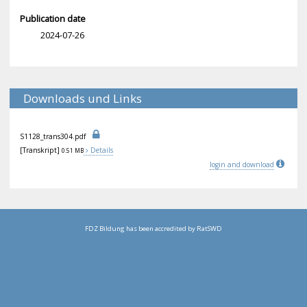
Publication date
2024-07-26
Downloads und Links
S11
28_
tra
ns3
04.
pdf
[Transkript]
Details
0.51 MB
login and download
FDZ Bildung has been accredited by RatSWD