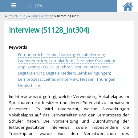
DE
|
EN
Project/Study
Data Collection
Recording unit
Interview (S1128_int304)
Keywords
Fernunterricht
;
Home-Learning
;
Vokabellernen
;
Lateinunterricht
;
Lernplattform
;
Formative Evaluation
;
Applikation
;
COVID-19
;
Lehrer-Schüler-Interaktion
;
Digitalisierung
;
Digitale Medien
;
Lernbedingungen
;
Lernprozess
;
Leitfadeninterview
;
Hessen
;
Thüringen
;
Deutschland
Im Interview wird gefragt, welche Verwendung Vokabelapps im
Sprachunterricht besitzen und deren Potenzial zu formativem
Assesment. Es wird untersucht, welche Auswirkungen
Vokabelapps auf das Lernverhalten und den Lernprozess der
Schüler haben. Die Vorbereitung und Durchführung der
leitfadengestützten Interviews, sowie insbesondere die
Transkription wurde von den Verantwortlichen des