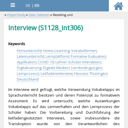
DE
|
EN
Project/Study
Data Collection
Recording unit
Interview (S1128_int306)
Keywords
Fernunterricht
;
Home-Learning
;
Vokabellernen
;
Lateinunterricht
;
Lernplattform
;
Formative Evaluation
;
Applikation
;
COVID-19
;
Lehrer-Schüler-Interaktion
;
Digitalisierung
;
Digitale Medien
;
Lernbedingungen
;
Lernprozess
;
Leitfadeninterview
;
Hessen
;
Thüringen
;
Deutschland
Im Interview wird gefragt, welche Verwendung Vokabelapps im
Sprachunterricht besitzen und deren Potenzial zu formativem
Assesment. Es wird untersucht, welche Auswirkungen
Vokabelapps auf das Lernverhalten und den Lernprozess der
Schüler haben. Die Vorbereitung und Durchführung der
leitfadengestützten Interviews, sowie insbesondere die
Transkription wurde von den Verantwortlichen des