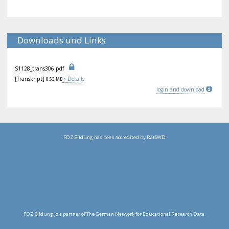
Downloads und Links
S11
28_
tra
ns3
06.
pdf
[Transkript]
Details
0.53 MB
login and download
FDZ Bildung has been accredited by RatSWD
FDZ Bildung is a partner of The German Network for Educational Research Data.