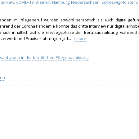
nterview
;
COVID-19
;
Bremen
;
Hamburg
;
Niedersachsen
;
Schleswig-Holstein
;
denden im Pflegeberuf wurden sowohl persönlich als auch digital geführ
hrend der Corona Pandemie konnte das dritte Interview nur digital erhob
e sich inhaltlich auf die Einstiegsphase der Berufsausbildung, während 
nzerwerb und Praxiserfahrungen gef...
more
saufgaben in der beruflichen Pflegeausbildung
ben