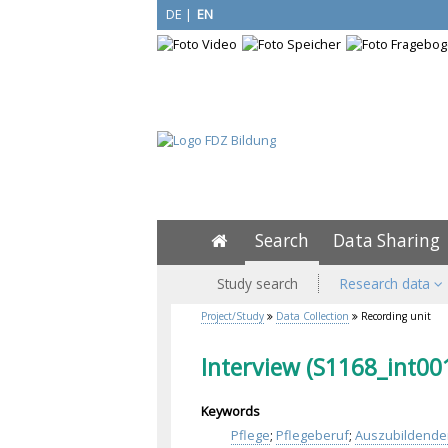
DE
|
EN
Search
Data Sharing
Study search
Research data
Project/Study
Data Collection
Recording unit
Interview (S1168_int00
Keywords
Pflege
;
Pflegeberuf
;
Auszubildende