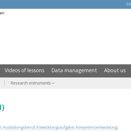
Co
Videos of lessons
Data management
About us
Research instruments
1)
r
;
Ausbildungsberuf
;
Entwicklungsaufgabe
;
Kompetenzentwicklung
;