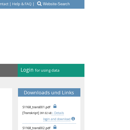
ntact
|
Help & FAQ
|
Login
for using data
Downloads und Links
S11
68_
tra
ns0
01.
pdf
[Transkript]
Details
391.02 kB
login and download
S11
68_
tra
ns0
02.
pdf