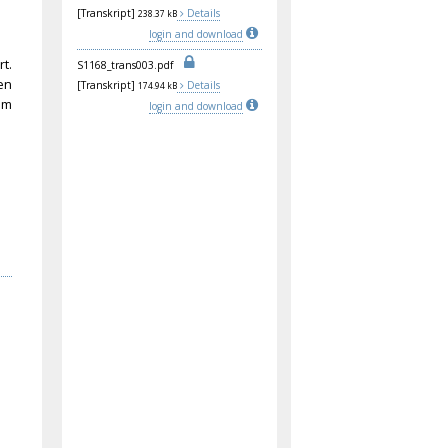
[Transkript]
Details
238.37 kB
login and download
t.
S11
68_
tra
ns0
03.
pdf
en
[Transkript]
Details
174.94 kB
im
login and download