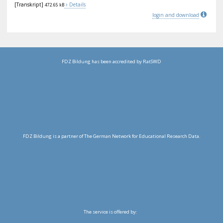
[Transkript]
Details
472.65 kB
login and download
FDZ Bildung has been accredited by RatSWD
FDZ Bildung is a partner of The German Network for Educational Research Data.
The service is offered by: