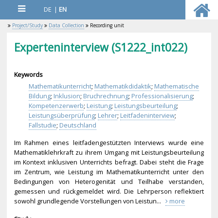
DE
|
EN
Project/Study
Data Collection
Recording unit
Experteninterview (S1222_int022)
Keywords
Mathematikunterricht
;
Mathematikdidaktik
;
Mathematische
Bildung
;
Inklusion
;
Bruchrechnung
;
Professionalisierung
;
Kompetenzerwerb
;
Leistung
;
Leistungsbeurteilung
;
Leistungsüberprüfung
;
Lehrer
;
Leitfadeninterview
;
Fallstudie
;
Deutschland
Im Rahmen eines leitfadengestützten Interviews wurde eine
Mathematiklehrkraft zu ihrem Umgang mit Leistungsbeurteilung
im Kontext inklusiven Unterrichts befragt. Dabei steht die Frage
im Zentrum, wie Leistung im Mathematikunterricht unter den
Bedingungen von Heterogenität und Teilhabe verstanden,
gemessen und rückgemeldet wird. Die Lehrperson reflektiert
sowohl grundlegende Vorstellungen von Leistun...
more