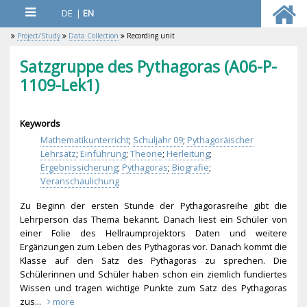
DE
|
EN
Project/Study
Data Collection
Recording unit
Satzgruppe des Pythagoras (A06-P-
1109-Lek1)
Keywords
Mathematikunterricht
;
Schuljahr 09
;
Pythagoräischer
Lehrsatz
;
Einführung
;
Theorie
;
Herleitung
;
Ergebnissicherung
;
Pythagoras
;
Biografie
;
Veranschaulichung
Zu Beginn der ersten Stunde der Pythagorasreihe gibt die
Lehrperson das Thema bekannt. Danach liest ein Schüler von
einer Folie des Hellraumprojektors Daten und weitere
Ergänzungen zum Leben des Pythagoras vor. Danach kommt die
Klasse auf den Satz des Pythagoras zu sprechen. Die
Schülerinnen und Schüler haben schon ein ziemlich fundiertes
Wissen und tragen wichtige Punkte zum Satz des Pythagoras
zus...
more