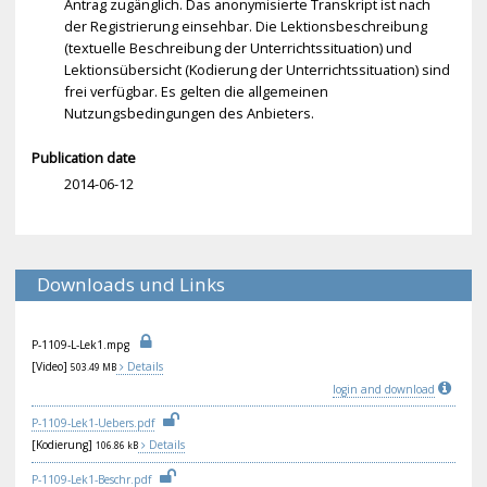
Antrag zugänglich. Das anonymisierte Transkript ist nach
der Registrierung einsehbar. Die Lektionsbeschreibung
(textuelle Beschreibung der Unterrichtssituation) und
Lektionsübersicht (Kodierung der Unterrichtssituation) sind
frei verfügbar. Es gelten die allgemeinen
Nutzungsbedingungen des Anbieters.
Publication date
2014-06-12
Downloads und Links
P-1
109
-L-
Lek
1.m
pg
[Video]
Details
503.49 MB
login and download
P-1
109
-Le
k1-
Ueb
ers
.pd
f
[Kodierung]
Details
106.86 kB
P-1
109
-Le
k1-
Bes
chr
.pd
f