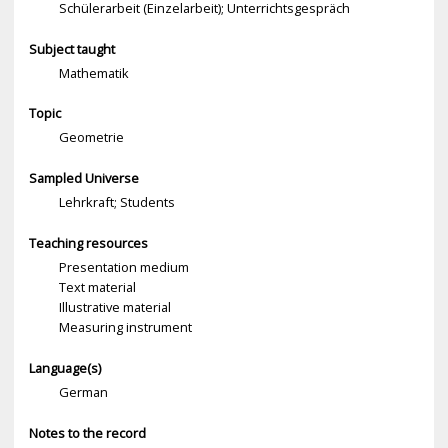
Schülerarbeit (Einzelarbeit); Unterrichtsgespräch
Subject taught
Mathematik
Topic
Geometrie
Sampled Universe
Lehrkraft; Students
Teaching resources
Presentation medium
Text material
Illustrative material
Measuring instrument
Language(s)
German
Notes to the record