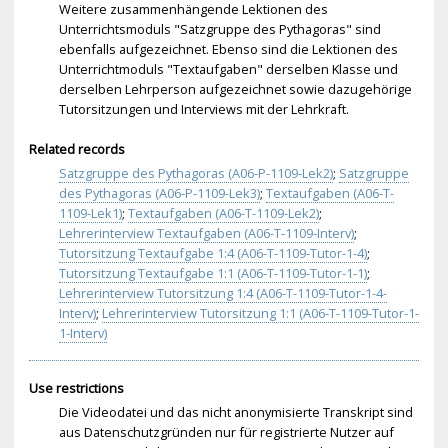
Weitere zusammenhängende Lektionen des
Unterrichtsmoduls "Satzgruppe des Pythagoras" sind
ebenfalls aufgezeichnet. Ebenso sind die Lektionen des
Unterrichtmoduls "Textaufgaben" derselben Klasse und
derselben Lehrperson aufgezeichnet sowie dazugehörige
Tutorsitzungen und Interviews mit der Lehrkraft.
Related records
Satzgruppe des Pythagoras (A06-P-1109-Lek2)
;
Satzgruppe
des Pythagoras (A06-P-1109-Lek3)
;
Textaufgaben (A06-T-
1109-Lek1)
;
Textaufgaben (A06-T-1109-Lek2)
;
Lehrerinterview Textaufgaben (A06-T-1109-Interv)
;
Tutorsitzung Textaufgabe 1:4 (A06-T-1109-Tutor-1-4)
;
Tutorsitzung Textaufgabe 1:1 (A06-T-1109-Tutor-1-1)
;
Lehrerinterview Tutorsitzung 1:4 (A06-T-1109-Tutor-1-4-
Interv)
;
Lehrerinterview Tutorsitzung 1:1 (A06-T-1109-Tutor-1-
1-Interv)
Use restrictions
Die Videodatei und das nicht anonymisierte Transkript sind
aus Datenschutzgründen nur für registrierte Nutzer auf