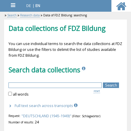
DE
|
EN
Search
Research data
Data of FDZ Bildung: searching
Data collections of FDZ Bildung
You can use individual terms to search the data collections at FDZ
Bildung or use the filters to delimit the list of studies available
from FDZ Bildung.
Search data collections
reset
all words
Full text search across transcripts
"DEUTSCHLAND (1945-1949)"
Request:
(Filter: Schlagwörter)
24
Number of results: