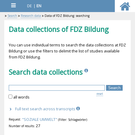
DE
|
EN
Search
Research data
Data of FDZ Bildung: searching
Data collections of FDZ Bildung
You can use individual terms to search the data collections at FDZ
Bildung or use the filters to delimit the list of studies available
from FDZ Bildung.
Search data collections
reset
all words
Full text search across transcripts
"SOZIALE UMWELT"
Request:
(Filter: Schlagwörter)
27
Number of results: