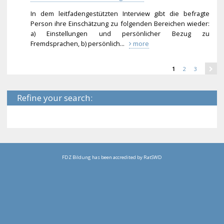
In dem leitfadengestützten Interview gibt die befragte
Person ihre Einschätzung zu folgenden Bereichen wieder:
a) Einstellungen und persönlicher Bezug zu
Fremdsprachen, b) persönlich...
more
1
2
3
Refine your search:
FDZ Bildung has been accredited by RatSWD