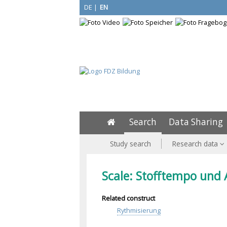
DE
|
EN
Search
Data Sharing
Study search
Research data
Scale: Stofftempo und 
Related construct
Rythmisierung