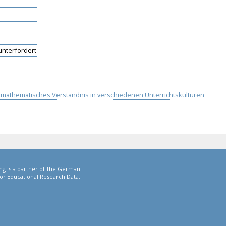
unterfordert
nd mathematisches Verständnis in verschiedenen Unterrichtskulturen
ng is a partner of The German
or Educational Research Data.