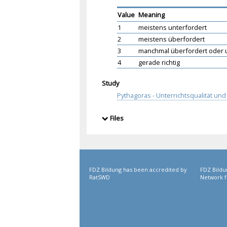
Value
Meaning
1
meistens unterfordert
2
meistens überfordert
3
manchmal überfordert oder 
4
gerade richtig
Study
Pythagoras - Unterrichtsqualität u
Files
FDZ Bildung has been accredited by
FDZ Bildu
RatSWD
Network f