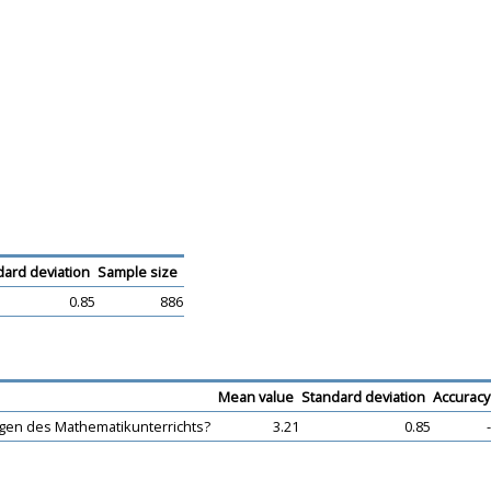
dard deviation
Sample size
0.85
886
Mean value
Standard deviation
Accuracy
gen des Mathematikunterrichts?
3.21
0.85
-