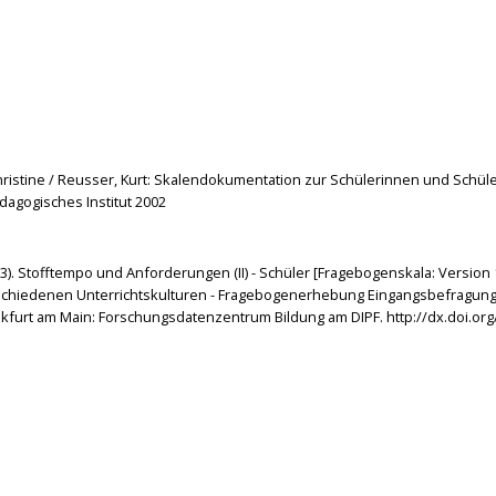
, Christine / Reusser, Kurt: Skalendokumentation zur Schülerinnen und Sch
ädagogisches Institut 2002
2013). Stofftempo und Anforderungen (II) - Schüler [Fragebogenskala: Version 1
chiedenen Unterrichtskulturen - Fragebogenerhebung Eingangsbefragung (
kfurt am Main: Forschungsdatenzentrum Bildung am DIPF. http://dx.doi.org/