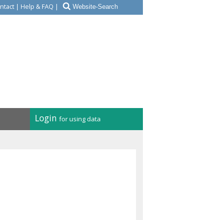
ntact
|
Help & FAQ
|
Login
for using data