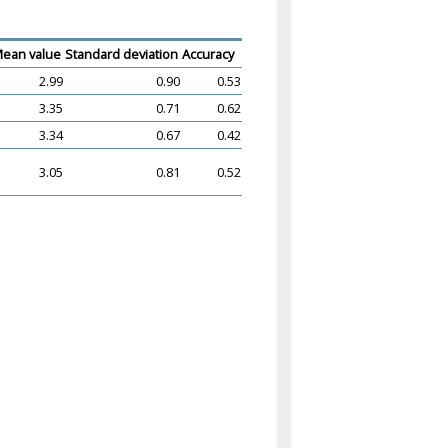
ean value
Standard deviation
Accuracy
2.99
0.90
0.53
3.35
0.71
0.62
3.34
0.67
0.42
3.05
0.81
0.52