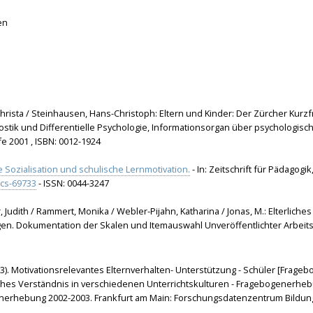
en
Christa / Steinhausen, Hans-Christoph: Eltern und Kinder: Der Zürcher Kurzfr
gnostik und Differentielle Psychologie, Informationsorgan über psycholog
efe 2001 , ISBN: 0012-1924
e Sozialisation und schulische Lernmotivation.
- In: Zeitschrift für Pädagogik,
ocs-69733
- ISSN: 0044-3247
, Judith / Rammert, Monika / Webler-Pijahn, Katharina / Jonas, M.: Elterlich
n. Dokumentation der Skalen und Itemauswahl Unveröffentlichter Arbeitsbe
2013). Motivationsrelevantes Elternverhalten- Unterstützung - Schüler [Fragebo
ches Verständnis in verschiedenen Unterrichtskulturen - Fragebogenerhe
tenerhebung 2002-2003. Frankfurt am Main: Forschungsdatenzentrum Bildung 