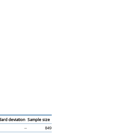
dard deviation
Sample size
--
849