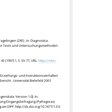
agebogen (ZKE) , In: Diagnostica.
ische Tests und Untersuchungsmethoden
 43 (1997) 1, S. 55-77, URL:
https://nbn-
es Erziehungs- und Instruktionsverhalten
richt , Universität Bielefeld 2001
genskala: Version 1.0]. In:
bung Eingangsbefragung (Pythagoras)
am DIPF. http://dx.doi.org/10.7477/1:3:0