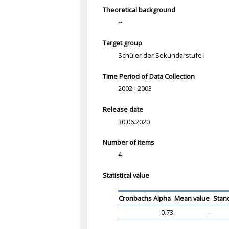
Theoretical background
--
Target group
Schüler der Sekundarstufe I
Time Period of Data Collection
2002 - 2003
Release date
30.06.2020
Number of items
4
Statistical value
Cronbachs Alpha
Mean value
Stan
0.73
--