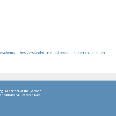
nd mathematisches Verständnis in verschiedenen Unterrichtskulturen
ng is a partner of The German
or Educational Research Data.