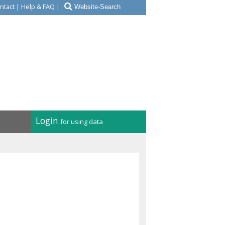
ntact
|
Help & FAQ
|
Login
for using data