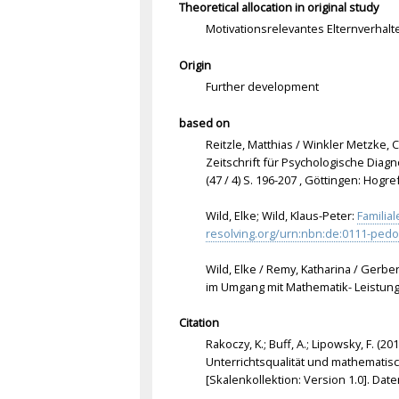
Theoretical allocation in original study
Motivationsrelevantes Elternverhalt
Origin
Further development
based on
Reitzle, Matthias / Winkler Metzke, 
Zeitschrift für Psychologische Dia
(47 / 4) S. 196-207 , Göttingen: Hogr
Wild, Elke; Wild, Klaus-Peter:
Familial
resolving.org/urn:nbn:de:0111-ped
Wild, Elke / Remy, Katharina / Gerber
im Umgang mit Mathematik- Leistunge
Citation
Rakoczy, K.; Buff, A.; Lipowsky, F. (
Unterrichtsqualität und mathematis
[Skalenkollektion: Version 1.0]. Da