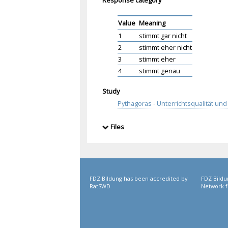
Value
Meaning
1
stimmt gar nicht
2
stimmt eher nicht
3
stimmt eher
4
stimmt genau
Study
Pythagoras - Unterrichtsqualität u
Files
FDZ Bildung has been accredited by
FDZ Bildu
RatSWD
Network f