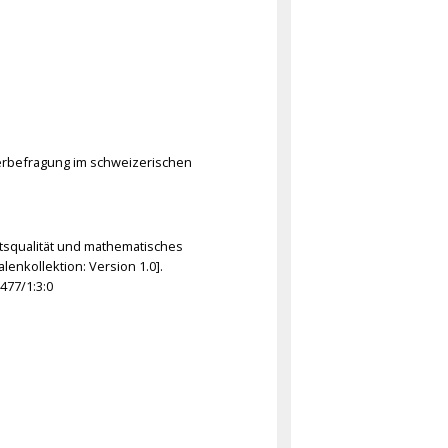
ülerbefragung im schweizerischen
ichtsqualität und mathematisches
enkollektion: Version 1.0].
477/1:3:0