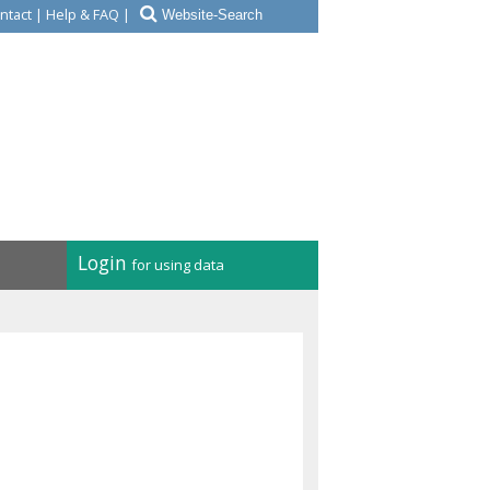
ntact
|
Help & FAQ
|
Login
for using data