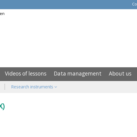
Co
Videos of lessons
Data management
About us
Research instruments
X)