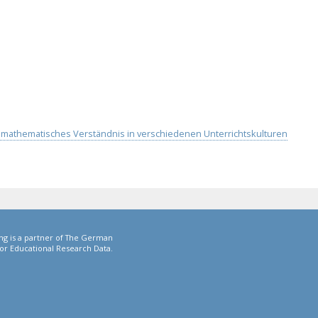
nd mathematisches Verständnis in verschiedenen Unterrichtskulturen
ng is a partner of The German
or Educational Research Data.