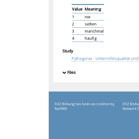
Value
Meaning
1
nie
2
selten
3
manchmal
4
häufig
Study
Pythagoras - Unterrichtsqualität u
Files
FDZ Bildung has been accredited by
FDZ Bildu
RatSWD
Network f