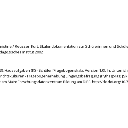
, Christine / Reusser, Kurt: Skalendokumentation zur Schülerinnen und Sch
ädagogisches Institut 2002
2013). Hausaufgaben (IX) - Schüler [Fragebogenskala: Version 1.0]. In: Unterr
richtskulturen - Fragebogenerhebung Eingangsbefragung (Pythagoras) [Skal
 am Main: Forschungsdatenzentrum Bildung am DIPF. http://dx.doi.org/10.7