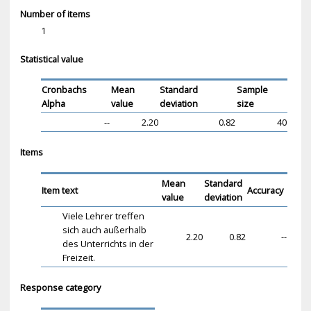
Number of items
1
Statistical value
Cronbachs
Mean
Standard
Sample
Alpha
value
deviation
size
--
2.20
0.82
40
Items
Mean
Standard
Item text
Accuracy
value
deviation
Viele Lehrer treffen
sich auch außerhalb
2.20
0.82
--
des Unterrichts in der
Freizeit.
Response category