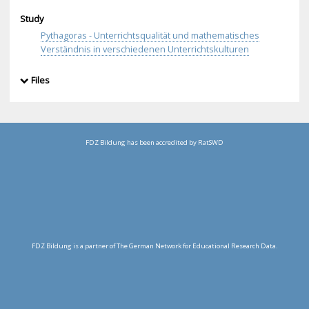
Study
Pythagoras - Unterrichtsqualität und mathematisches
Verständnis in verschiedenen Unterrichtskulturen
Files
FDZ Bildung has been accredited by RatSWD
FDZ Bildung is a partner of The German Network for Educational Research Data.