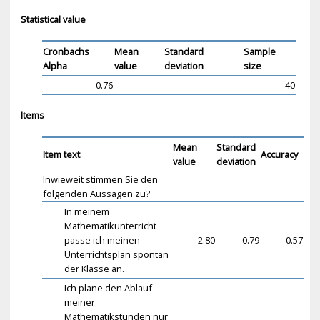
Statistical value
Cronbachs
Mean
Standard
Sample
Alpha
value
deviation
size
0.76
--
--
40
Items
Mean
Standard
Item text
Accuracy
value
deviation
Inwieweit stimmen Sie den
folgenden Aussagen zu?
In meinem
Mathematikunterricht
passe ich meinen
2.80
0.79
0.57
Unterrichtsplan spontan
der Klasse an.
Ich plane den Ablauf
meiner
Mathematikstunden nur