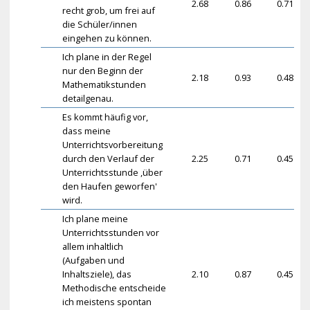
2.68
0.86
0.71
recht grob, um frei auf
die Schüler/innen
eingehen zu können.
Ich plane in der Regel
nur den Beginn der
2.18
0.93
0.48
Mathematikstunden
detailgenau.
Es kommt häufig vor,
dass meine
Unterrichtsvorbereitung
durch den Verlauf der
2.25
0.71
0.45
Unterrichtsstunde ,über
den Haufen geworfen'
wird.
Ich plane meine
Unterrichtsstunden vor
allem inhaltlich
(Aufgaben und
Inhaltsziele), das
2.10
0.87
0.45
Methodische entscheide
ich meistens spontan