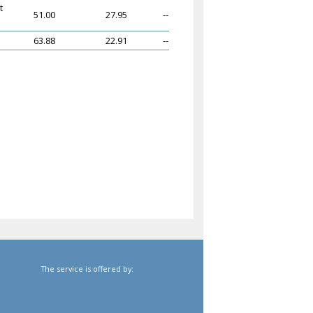
t
51.00
27.95
--
63.88
22.91
--
The service is offered by: