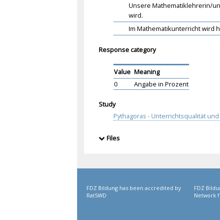
Unsere Mathematiklehrerin/unse
wird.
Im Mathematikunterricht wird 
Response category
Value
Meaning
0
Angabe in Prozent
Study
Pythagoras - Unterrichtsqualität u
Files
FDZ Bildung has been accredited by
FDZ Bildu
RatSWD
Network f