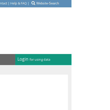
ntact
|
Help & FAQ
|
Login
for using data