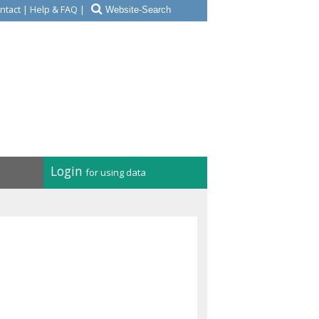
ntact
|
Help & FAQ
|
Login
for using data