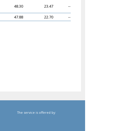
48.30
23.47
--
47.88
22.70
--
The service is offered by: