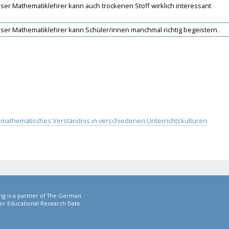
er Mathematiklehrer kann auch trockenen Stoff wirklich interessant
er Mathematiklehrer kann Schüler/innen manchmal richtig begeistern.
nd mathematisches Verständnis in verschiedenen Unterrichtskulturen
ng is a partner of The German
or Educational Research Data.