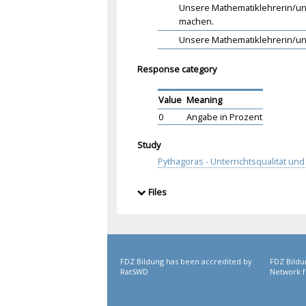
Unsere Mathematiklehrerin/uns
machen.
Unsere Mathematiklehrerin/uns
Response category
Value
Meaning
0
Angabe in Prozent
Study
Pythagoras - Unterrichtsqualität u
Files
FDZ Bildung has been accredited by
FDZ Bildu
RatSWD
Network f