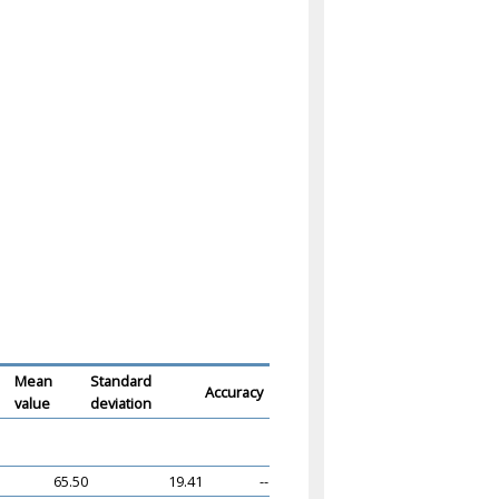
Mean
Standard
Accuracy
value
deviation
65.50
19.41
--