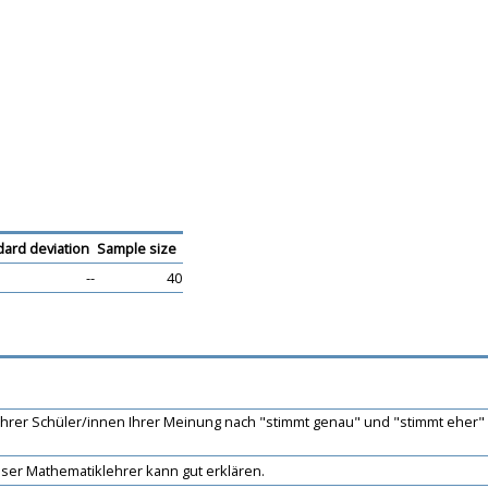
dard deviation
Sample size
--
40
t Ihrer Schüler/innen Ihrer Meinung nach "stimmt genau" und "stimmt eher"
er Mathematiklehrer kann gut erklären.