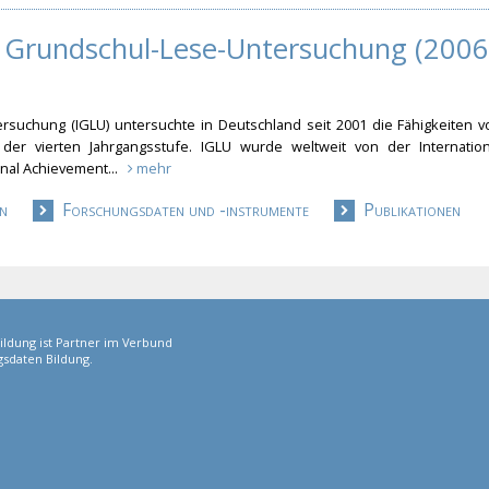
e Grundschul-Lese-Untersuchung (2006
e
rsuchung (IGLU) untersuchte in Deutschland seit 2001 die Fähigkeiten v
er vierten Jahrgangsstufe. IGLU wurde weltweit von der Internation
ional Achievement...
mehr
n
Forschungsdaten und -instrumente
Publikationen
ildung ist Partner im Verbund
sdaten Bildung.