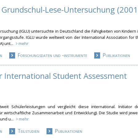
e Grundschul-Lese-Untersuchung (2001
e
rsuchung (IGLU) untersuchte in Deutschland die Fähigkeiten von Kindern 
rgangsstufe. IGLU wurde weltweit von der International Association for t
A) unt...
mehr
n
Forschungsdaten und -instrumente
Publikationen
r International Student Assessment
weit Schülerleistungen und vergleicht diese international. Initiator d
r wirtschaftliche Zusammenarbeit und Entwicklung). Die Studie wird jewei
 und u...
mehr
n
Teilstudien
Publikationen