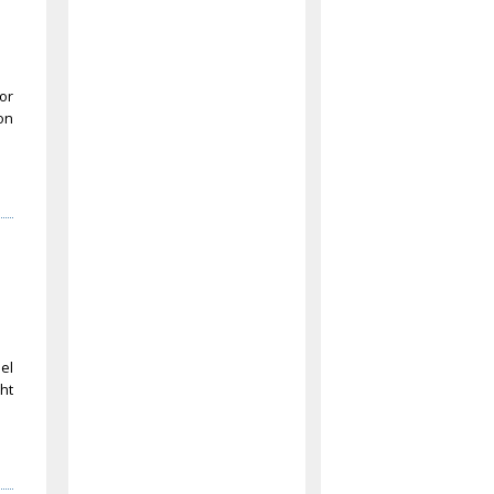
for
on
el
ht