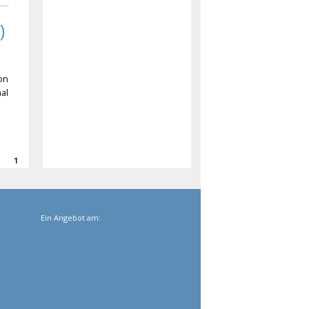
)
on
al
1
Ein Angebot am: