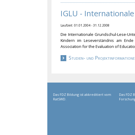
IGLU - International
Laufzeit: 01.01.2004 - 31.12.2008
Die Internationale Grundschul-Lese-Unt
Kindern im Leseverständnis am Ende d
Association for the Evaluation of Educat
Studien- und Projektinformatione
Das FDZ Bildung ist akkreditiert vom
Das FDZ B
RatSWD.
Forschung