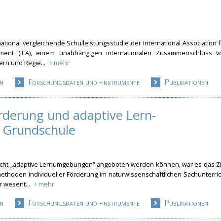
ational vergleichende Schulleistungsstudie der International Association 
vement (IEA), einem unabhängigen internationalen Zusammenschluss v
ern und Regie...
mehr
n
Forschungsdaten und -instrumente
Publikationen
örderung und adaptive Lern-
r Grundschule
icht „adaptive Lernumgebungen“ angeboten werden können, war es das Zi
ethoden individueller Förderung im naturwissenschaftlic
hen Sachunterric
r wesent...
mehr
n
Forschungsdaten und -instrumente
Publikationen