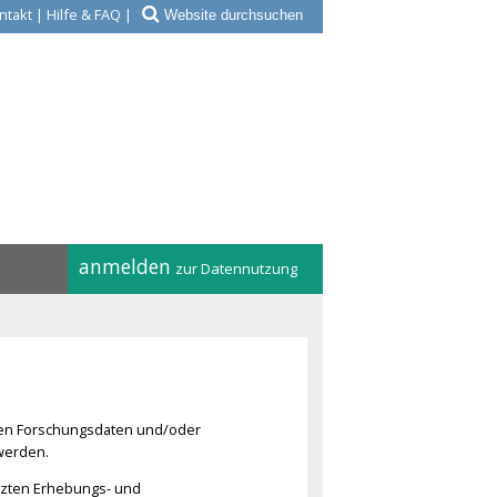
ntakt
|
Hilfe & FAQ
|
anmelden
zur Datennutzung
eren Forschungsdaten und/oder
werden.
tzten Erhebungs- und