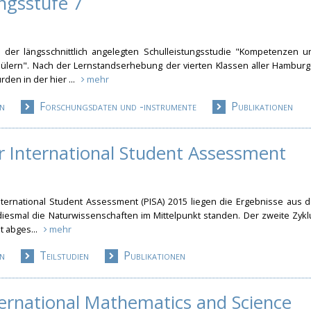
ngsstufe 7
der längsschnittlich angelegten Schulleistungsstudie "Kompetenzen u
ülern". Nach der Lernstandserhebung der vierten Klassen aller Hamburg
den in der hier ...
mehr
n
Forschungsdaten und -instrumente
Publikationen
r International Student Assessment
ernational Student Assessment (PISA) 2015 liegen die Ergebnisse aus d
iesmal die Naturwissenschaften im Mittelpunkt standen. Der zweite Zykl
it abges...
mehr
n
Teilstudien
Publikationen
ternational Mathematics and Science