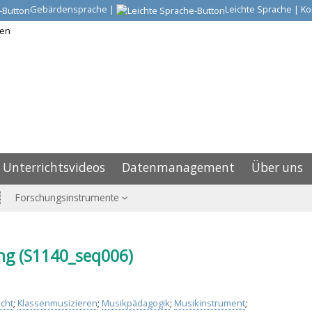
Gebärdensprache
|
Leichte Sprache
|
Ko
Unterrichtsvideos
Datenmanagement
Über uns
Forschungsinstrumente
ng (S1140_seq006)
cht
;
Klassenmusizieren
;
Musikpädagogik
;
Musikinstrument
;