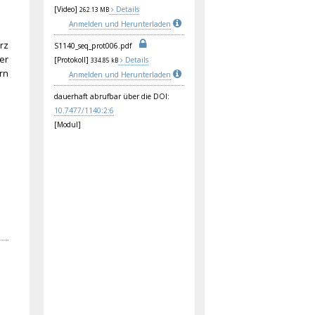
[Video]
Details
262.13 MB
Anmelden und Herunterladen
rz
S11
40_
seq
_pr
ot0
06.
pdf
er
[Protokoll]
Details
334.85 kB
rn
Anmelden und Herunterladen
dauerhaft abrufbar über die DOI:
10.
747
7/1
140
:2:
6
[Modul]