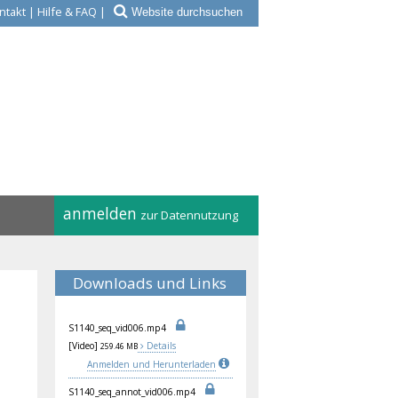
ntakt
|
Hilfe & FAQ
|
anmelden
zur Datennutzung
Downloads und Links
S11
40_
seq
_vi
d00
6.m
p4
[Video]
Details
259.46 MB
Anmelden und Herunterladen
S11
40_
seq
_an
not
_vi
d00
6.m
p4