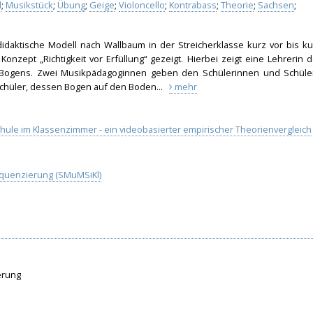
l
;
Musikstück
;
Übung
;
Geige
;
Violoncello
;
Kontrabass
;
Theorie
;
Sachsen
;
idaktische Modell nach Wallbaum in der Streicherklasse kurz vor bis ku
onzept „Richtigkeit vor Erfüllung“ gezeigt. Hierbei zeigt eine Lehrerin d
 Bogens. Zwei Musikpädagoginnen geben den Schülerinnen und Schüle
m Schüler, dessen Bogen auf den Boden...
mehr
ule im Klassenzimmer - ein videobasierter empirischer Theorienvergleich
equenzierung (SMuMSiKl)
erung