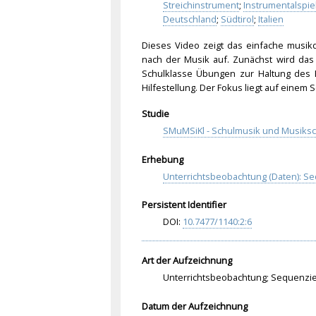
Streichinstrument
;
Instrumentalspie
Deutschland
;
Südtirol
;
Italien
Dieses Video zeigt das einfache musikd
nach der Musik auf. Zunächst wird das K
Schulklasse Übungen zur Haltung des
Hilfestellung. Der Fokus liegt auf eine
Studie
SMuMSiKl - Schulmusik und Musiksch
Erhebung
Unterrichtsbeobachtung (Daten): S
Persistent Identifier
DOI:
10.
747
7/1
140
:2:
6
Art der Aufzeichnung
Unterrichtsbeobachtung; Sequenzi
Datum der Aufzeichnung