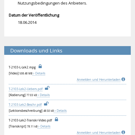
Nutzungsbedingungen des Anbieters.
Datum der Veröffentlichung
18.06.2014
Downloads und Links
T-2
103
-L-
Lek
2.m
pg
[Video]
Details
508.48 MB
Anmelden und Herunterladen
T-2
103
-Le
k2-
Ueb
ers
.pd
f
[Kodierung]
Details
77.03 kB
T-2
103
-Le
k2-
Bes
chr
.pd
f
[Lektionsbeschreibung]
Details
48.50 kB
T-2
103
-Le
k2-
Tra
nsk
r-V
ide
o.p
df
[Transkript]
Details
78.11 kB
Anmelden und Herunterladen