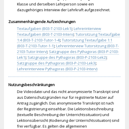
Klasse und derselben Lehrperson sowie ein
dazugehöriges Interview der Lehrkraft aufgezeichnet.
Zusammenhängende Aufzeichnungen
Textaufgaben (B03-T-2103-Lek1)
;
Lehrerinterview
Textaufgaben (B03-T-2103-Interv)
;
Tutorsitzung Textaufgabe
1:4 (B03-T-2103-Tutor-1-4)
;
Tutorsitzung Textaufgabe 1:1
(B03-T-2103-Tutor-1-1)
;
Lehrerinterview Tutorsitzung (B03-T-
2103-Tutor-Interv)
;
Satzgruppe des Pythagoras (B03-P-2103-
Lek1)
;
Satzgruppe des Pythagoras (B03-P-2103-Lek2)
;
Satzgruppe des Pythagoras (B03-P-2103-Lek3)
;
Lehrerinterview Pythagoras (B03-P-2103-Interv)
Nutzungsbeschränkungen
Die Videodatei und das nicht anonymisierte Transkript sind
aus Datenschutzgründen nur für registrierte Nutzer auf
Antrag zugänglich. Das anonymisierte Transkript ist nach
der Registrierung einsehbar. Die Lektionsbeschreibung
(textuelle Beschreibung der Unterrichtssituation) und
Lektionsübersicht (Kodierung der Unterrichtssituation) sind
frei verfügbar. Es gelten die allgemeinen