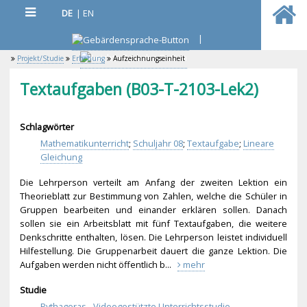
DE
|
EN
|
Projekt/Studie
Erhebung
Aufzeichnungseinheit
Textaufgaben (B03-T-2103-Lek2)
Schlagwörter
Mathematikunterricht
;
Schuljahr 08
;
Textaufgabe
;
Lineare
Gleichung
Die Lehrperson verteilt am Anfang der zweiten Lektion ein
Theorieblatt zur Bestimmung von Zahlen, welche die Schüler in
Gruppen bearbeiten und einander erklären sollen. Danach
sollen sie ein Arbeitsblatt mit fünf Textaufgaben, die weitere
Denkschritte enthalten, lösen. Die Lehrperson leistet individuell
Hilfestellung. Die Gruppenarbeit dauert die ganze Lektion. Die
Aufgaben werden nicht öffentlich b...
mehr
Studie
Pythagoras - Videogestützte Unterrichtsstudie