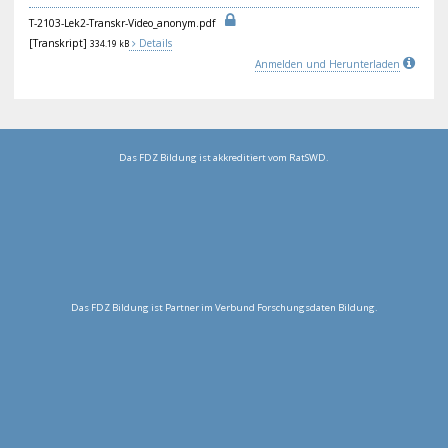
T-2
103
-Le
k2-
Tra
nsk
r-V
ide
o_a
non
ym.
pdf
[Transkript]
Details
334.19 kB
Anmelden und Herunterladen
Das FDZ Bildung ist akkreditiert vom RatSWD.
Das FDZ Bildung ist Partner im Verbund Forschungsdaten Bildung.