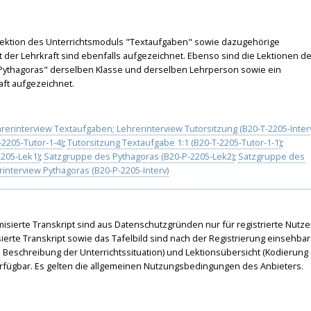
ktion des Unterrichtsmoduls "Textaufgaben" sowie dazugehörige
t der Lehrkraft sind ebenfalls aufgezeichnet. Ebenso sind die Lektionen d
Pythagoras" derselben Klasse und derselben Lehrperson sowie ein
aft aufgezeichnet.
rerinterview Textaufgaben; Lehrerinterview Tutorsitzung (B20-T-2205-Inter
-2205-Tutor-1-4)
;
Tutorsitzung Textaufgabe 1:1 (B20-T-2205-Tutor-1-1)
;
205-Lek1)
;
Satzgruppe des Pythagoras (B20-P-2205-Lek2)
;
Satzgruppe des
rinterview Pythagoras (B20-P-2205-Interv)
isierte Transkript sind aus Datenschutzgründen nur für registrierte Nutze
ierte Transkript sowie das Tafelbild sind nach der Registrierung einsehbar
 Beschreibung der Unterrichtssituation) und Lektionsübersicht (Kodierung
 verfügbar. Es gelten die allgemeinen Nutzungsbedingungen des Anbieters.