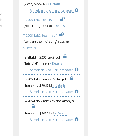
[Video]
Details
555.57 MB
Anmelden und Herunterladen
se
ie
T-2
205
-Le
k2-
Ueb
ers
.pd
f
en
[Kodierung]
Details
77.83 kB
T-2
205
-Le
k2-
Bes
chr
.pd
f
[Lektionsbeschreibung]
50.05 kB
Details
Taf
elb
ild
_T-
220
5-L
ek2
.pd
f
[Tafelbild]
Details
1.16 MB
Anmelden und Herunterladen
T-2
205
-Le
k2-
Tra
nsk
r-V
ide
o.p
df
[Transkript]
Details
70.69 kB
Anmelden und Herunterladen
T-2
205
-Le
k2-
Tra
nsk
r-V
ide
o_a
non
ym.
pdf
[Transkript]
Details
269.75 kB
Anmelden und Herunterladen