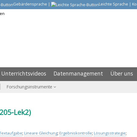
Gebärdensprache
|
Leichte Sprache
|
Ko
Unterrichtsvideos
Datenmanagement
Über uns
Forschungsinstrumente
205-Lek2)
Textaufgabe
;
Lineare Gleichung
;
Ergebniskontrolle
;
Lösungsstrategie
;