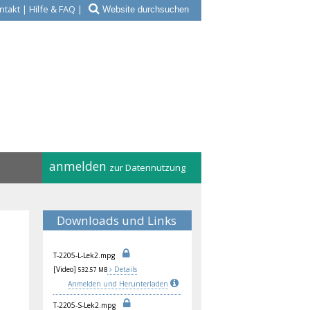
ntakt
|
Hilfe & FAQ
|
anmelden
zur Datennutzung
Downloads und Links
T-2
205
-L-
Lek
2.m
pg
[Video]
Details
532.57 MB
Anmelden und Herunterladen
T-2
205
-S-
Lek
2.m
pg