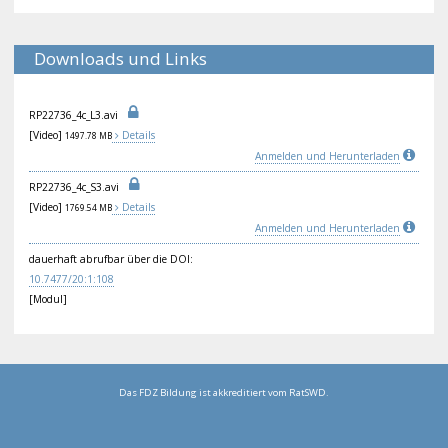
Downloads und Links
RP2
273
6_4
c_L
3.a
vi
[Video]
Details
1497.78 MB
Anmelden und Herunterladen
RP2
273
6_4
c_S
3.a
vi
[Video]
Details
1769.54 MB
Anmelden und Herunterladen
dauerhaft abrufbar über die DOI:
10.
747
7/2
0:1
:10
8
[Modul]
Das FDZ Bildung ist akkreditiert vom RatSWD.