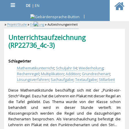
DE
|
EN
|
Projekt/Studie
Erhebung
Aufzeichnungseinheit
Unterrichtsaufzeichnung
(RP22736_4c-3)
Schlagwörter
Mathematikunterricht
;
Schuljahr 04
;
Wiederholung
;
Rechenregel
;
Multiplikation
;
Addition
;
Grundrechenart
;
Lösungsverfahren
;
Sachaufgabe
;
Textaufgabe
;
Stillarbeit
Diese Mathematikstunde beschäftigt sich mit der „Punkt-vor-
Strich“-R
egel. Dazu hat die Lehrerin ein Plakat mit dieser Regel an
die Tafel geklebt. Das Thema wurde von der Klasse schon
behandelt und wird in dieser Stunde vertieft. Im
Klassengespräch werden die Regel und die dazugehörigen
Rechenarten besprochen. Als Veranschaulichung befestigt die
Lehrerin ein Plakat mit den Punktrechenarten und den Stri...