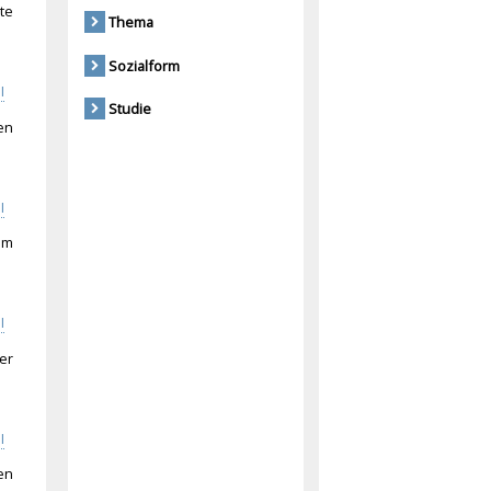
te
Thema
Sozialform
I
Studie
en
I
im
I
er
I
en