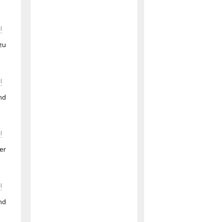
I
zu
I
nd
I
er
I
nd