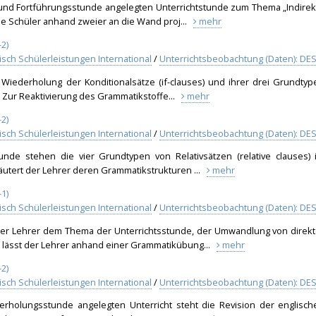
und Fortführungsstunde angelegten Unterrichtstunde zum Thema „Indirek
ie Schüler anhand zweier an die Wand proj...
mehr
2)
isch Schülerleistungen International
/
Unterrichtsbeobachtung (Daten): DES
 Wiederholung der Konditionalsätze (if-clauses) und ihrer drei Grundtyp
. Zur Reaktivierung des Grammatikstoffe...
mehr
2)
isch Schülerleistungen International
/
Unterrichtsbeobachtung (Daten): DES
unde stehen die vier Grundtypen von Relativsätzen (relative clauses) 
läutert der Lehrer deren Grammatikstrukturen ...
mehr
1)
isch Schülerleistungen International
/
Unterrichtsbeobachtung (Daten): DES
er Lehrer dem Thema der Unterrichtsstunde, der Umwandlung von direkt
s lässt der Lehrer anhand einer Grammatikübung...
mehr
2)
isch Schülerleistungen International
/
Unterrichtsbeobachtung (Daten): DES
erholungsstunde angelegten Unterricht steht die Revision der englisch