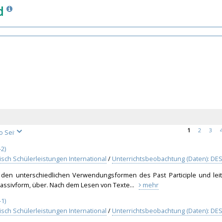
d
1
2
3
2)
isch Schülerleistungen International
/
Unterrichtsbeobachtung (Daten): DES
h den unterschiedlichen Verwendungsformen des Past Participle und leit
assivform, über. Nach dem Lesen von Texte...
mehr
1)
isch Schülerleistungen International
/
Unterrichtsbeobachtung (Daten): DES