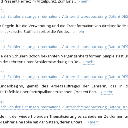
 Present Perfect im Mittelpunkt. Zum Eins...
mehr
2)
isch Schülerleistungen International
/
Unterrichtsbeobachtung (Daten): DES
n Regeln für die Verwendung und die Transformation von direkter Rede 
matikalische Stoff ist hierbei die Wiede...
mehr
1)
isch Schülerleistungen International
/
Unterrichtsbeobachtung (Daten): DES
ie den Schülern schon bekannten Vergangenheitsformen Simple Past u
m die Lehrerin unter Schülermitwirkung ein Be...
mehr
2)
isch Schülerleistungen International
/
Unterrichtsbeobachtung (Daten): DES
ndenbeginn, gemäß des Arbeitsauftrages der Lehrerin, das in d
 Tafelbild über Partizipialkonstruktionen (Present Part...
mehr
2)
isch Schülerleistungen International
/
Unterrichtsbeobachtung (Daten): DES
nde mit der wiederholenden Thematisierung verschiedener Zeitformen u
Lehrer eine Folie mit vier Sätzen, deren unters...
mehr