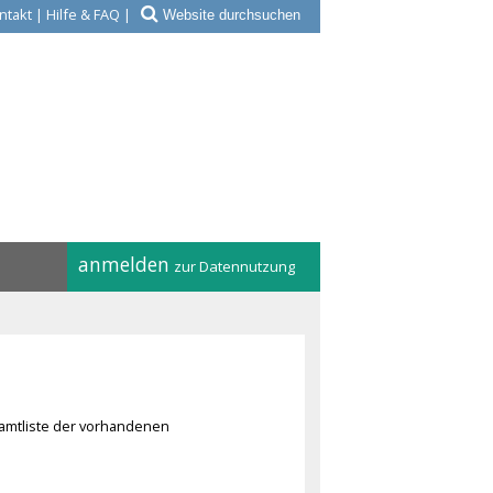
ntakt
|
Hilfe & FAQ
|
anmelden
zur Datennutzung
amtliste der vorhandenen