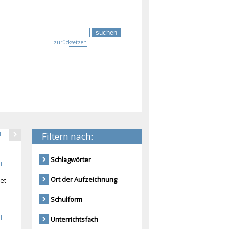
zurücksetzen
Filtern nach:
4
Schlagwörter
I
Ort der Aufzeichnung
et
Schulform
I
Unterrichtsfach