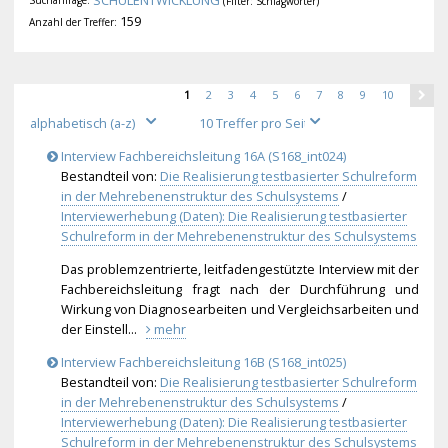
SCHULENTWICKLUNG
Suchanfrage:
(Filter: Schlagwörter)
159
Anzahl der Treffer:
1
2
3
4
5
6
7
8
9
10
Interview Fachbereichsleitung 16A (S168_int024)
Bestandteil von:
Die Realisierung testbasierter Schulreform
in der Mehrebenenstruktur des Schulsystems
/
Interviewerhebung (Daten): Die Realisierung testbasierter
Schulreform in der Mehrebenenstruktur des Schulsystems
Das problemzentrierte, leitfadengestützte Interview mit der
Fachbereichsleitung fragt nach der Durchführung und
Wirkung von Diagnosearbeiten und Vergleichsarbeiten und
der Einstell...
mehr
Interview Fachbereichsleitung 16B (S168_int025)
Bestandteil von:
Die Realisierung testbasierter Schulreform
in der Mehrebenenstruktur des Schulsystems
/
Interviewerhebung (Daten): Die Realisierung testbasierter
Schulreform in der Mehrebenenstruktur des Schulsystems