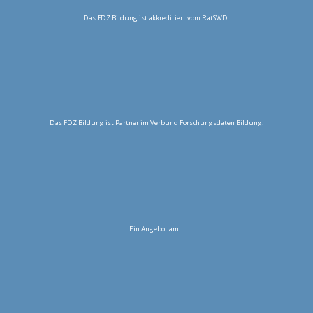
Das FDZ Bildung ist akkreditiert vom RatSWD.
Das FDZ Bildung ist Partner im Verbund Forschungsdaten Bildung.
Ein Angebot am: