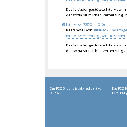
Interviewerhebung (Daten): KitaNet
Das leitfadengestützte Interview mi
der sozialräumlichen Vernetzung v
Interview (S820_int010)
Bestandteil von:
KitaNet - Kinderta
Interviewerhebung (Daten): KitaNet
Das leitfadengestützte Interview mi
der sozialräumlichen Vernetzung v
Das FDZ Bildung ist akkreditiert vom
Das FDZ B
RatSWD.
Forschung