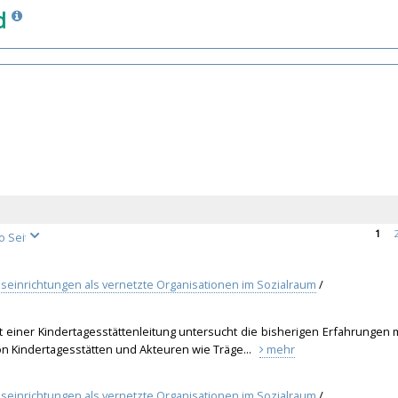
d
1
geseinrichtungen als vernetzte Organisationen im Sozialraum
/
t einer Kindertagesstättenleitung untersucht die bisherigen Erfahrungen 
on Kindertagesstätten und Akteuren wie Träge...
mehr
geseinrichtungen als vernetzte Organisationen im Sozialraum
/