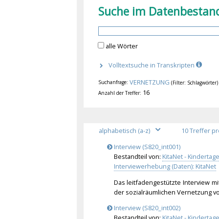
Suche im Datenbestan
alle Wörter
Volltextsuche in Transkripten
VERNETZUNG
Suchanfrage:
(Filter: Schlagwörter)
16
Anzahl der Treffer:
Interview (S820_int001)
Bestandteil von:
KitaNet - Kinderta
Interviewerhebung (Daten): KitaNet
Das leitfadengestützte Interview mi
der sozialräumlichen Vernetzung v
Interview (S820_int002)
Bestandteil von:
KitaNet - Kinderta