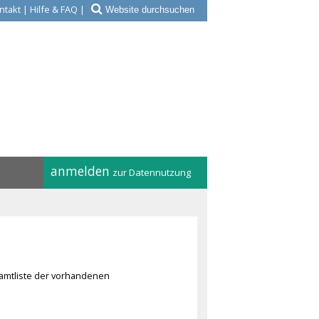
ntakt
|
Hilfe & FAQ
|
anmelden
zur Datennutzung
amtliste der vorhandenen