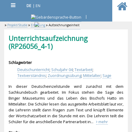
DE
|
EN
|
Projekt/Studie
Erhebung
Aufzeichnungseinheit
Unterrichtsaufzeichnung
(RP26056_4-1)
Schlagwörter
Deutschunterricht
;
Schuljahr 04
;
Textarbeit
;
Textverständnis
;
Zuordnungsübung
;
Mittelalter
;
Sage
In dieser Deutscheinzelstunde wird zunächst mit dem
Sachkundebuch gearbeitet. Im Fokus stehen die Sage des
Binger Mäuseturms und das Leben des Bischofs Hatto im
Mittelalter. Die Schüler lesen das ausgeteilte Arbeitsblatt laut vor,
die Lehrerin stellt dann Fragen zum Text und knüpft Elemente
der Wortschatzarbeit in die Stunde mit ein. Die Lehrerin teilt die
Schüler für die anschließende Partnerarbeit in...
mehr