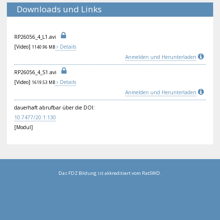
Downloads und Links
RP2
605
6_4
_L1
.av
i
[Video]
Details
1140.96 MB
Anmelden und Herunterladen
RP2
605
6_4
_S1
.av
i
[Video]
Details
1619.53 MB
Anmelden und Herunterladen
dauerhaft abrufbar über die DOI:
10.
747
7/2
0:1
:13
0
[Modul]
Das FDZ Bildung ist akkreditiert vom RatSWD.