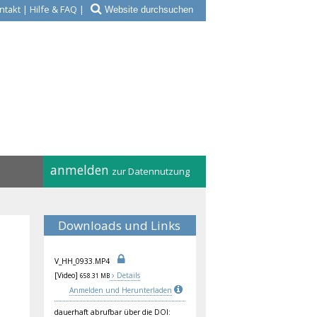
ntakt
|
Hilfe & FAQ
|
anmelden
zur Datennutzung
Downloads und Links
V_H
H_0
933
.MP
4
[Video]
Details
658.31 MB
Anmelden und Herunterladen
dauerhaft abrufbar über die DOI: