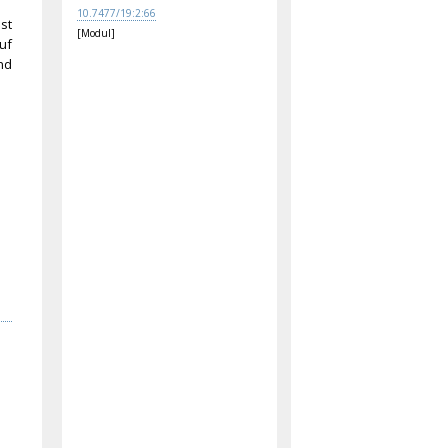
10.
747
7/1
9:2
:66
st
[Modul]
uf
nd