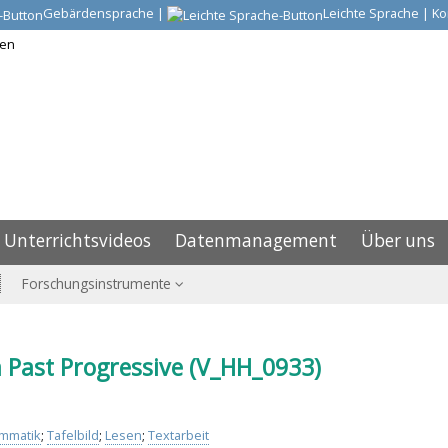
Gebärdensprache
|
Leichte Sprache
|
Ko
Unterrichtsvideos
Datenmanagement
Über uns
Forschungsinstrumente
 Past Progressive (V_HH_0933)
mmatik
;
Tafelbild
;
Lesen
;
Textarbeit