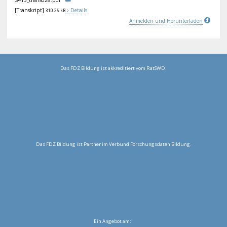
S41
3_t
ran
s02
8.p
df
[Transkript]
Details
310.26 kB
Anmelden und Herunterladen
Das FDZ Bildung ist akkreditiert vom RatSWD.
Das FDZ Bildung ist Partner im Verbund Forschungsdaten Bildung.
Ein Angebot am: