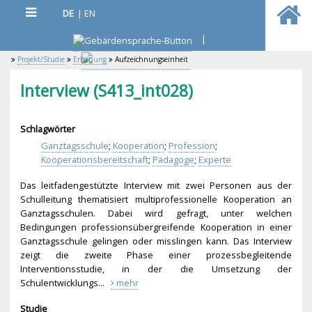
DE
|
EN
|
Projekt/Studie
Erhebung
Aufzeichnungseinheit
Interview (S413_int028)
Schlagwörter
Ganztagsschule
;
Kooperation
;
Profession
;
Kooperationsbereitschaft
;
Pädagoge
;
Experte
Das leitfadengestützte Interview mit zwei Personen aus der
Schulleitung thematisiert multiprofessionelle Kooperation an
Ganztagsschulen. Dabei wird gefragt, unter welchen
Bedingungen professionsübergreif
ende Kooperation in einer
Ganztagsschule gelingen oder misslingen kann. Das Interview
zeigt die zweite Phase einer prozessbegleitende
Interventionsstudie, in der die Umsetzung der
Schulentwicklungs...
mehr
Studie