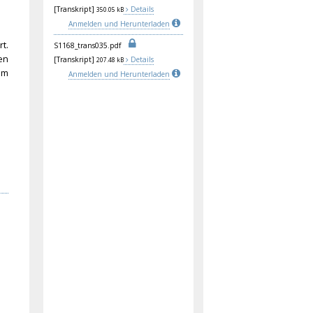
[Transkript]
Details
350.05 kB
Anmelden und Herunterladen
t.
S11
68_
tra
ns0
35.
pdf
en
[Transkript]
Details
207.48 kB
im
Anmelden und Herunterladen