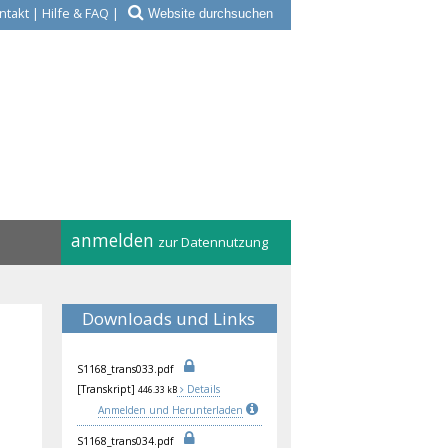
ntakt
|
Hilfe & FAQ
|
anmelden
zur Datennutzung
Downloads und Links
S11
68_
tra
ns0
33.
pdf
[Transkript]
Details
446.33 kB
Anmelden und Herunterladen
S11
68_
tra
ns0
34.
pdf