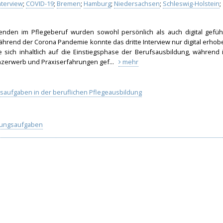
nterview
;
COVID-19
;
Bremen
;
Hamburg
;
Niedersachsen
;
Schleswig-Holstein
;
denden im Pflegeberuf wurden sowohl persönlich als auch digital geführ
hrend der Corona Pandemie konnte das dritte Interview nur digital erhob
e sich inhaltlich auf die Einstiegsphase der Berufsausbildung, während 
nzerwerb und Praxiserfahrungen gef...
mehr
saufgaben in der beruflichen Pflegeausbildung
klungsaufgaben