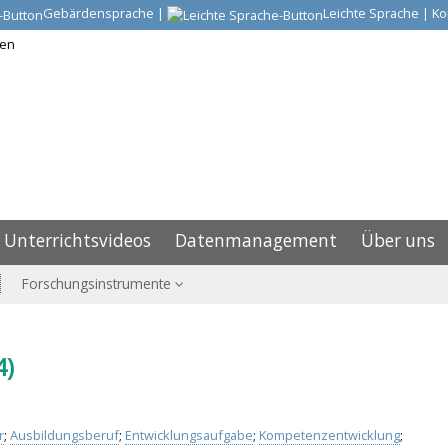
Gebärdensprache
|
Leichte Sprache
|
Ko
Unterrichtsvideos
Datenmanagement
Über uns
Forschungsinstrumente
4)
r
;
Ausbildungsberuf
;
Entwicklungsaufgabe
;
Kompetenzentwicklung
;