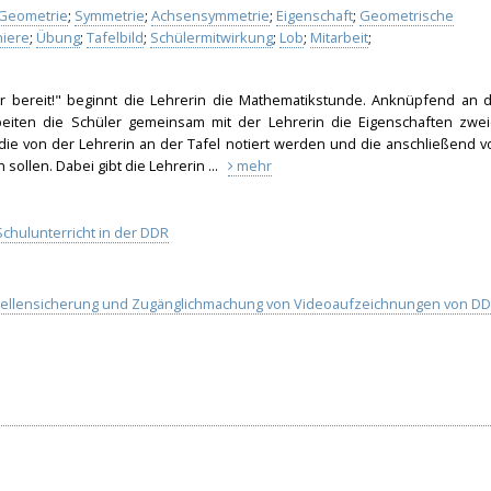
Geometrie
;
Symmetrie
;
Achsensymmetrie
;
Eigenschaft
;
Geometrische
niere
;
Übung
;
Tafelbild
;
Schülermitwirkung
;
Lob
;
Mitarbeit
;
r bereit!" beginnt die Lehrerin die Mathematikstunde. Anknüpfend an d
beiten die Schüler gemeinsam mit der Lehrerin die Eigenschaften zwei
die von der Lehrerin an der Tafel notiert werden und die anschließend v
sollen. Dabei gibt die Lehrerin ...
mehr
chulunterricht in der DDR
uellensicherung und Zugänglichmachung von Videoaufzeichnungen von DD