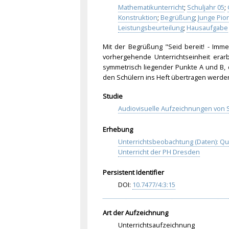
Mathematikunterricht
;
Schuljahr 05
;
Konstruktion
;
Begrüßung
;
Junge Pio
Leistungsbeurteilung
;
Hausaufgabe
Mit der Begrüßung "Seid bereit! - Imme
vorhergehende Unterrichtseinheit erar
symmetrisch liegender Punkte A und B, 
den Schülern ins Heft übertragen werden 
Studie
Audiovisuelle Aufzeichnungen von S
Erhebung
Unterrichtsbeobachtung (Daten): Q
Unterricht der PH Dresden
Persistent Identifier
DOI:
10.
747
7/4
:3:
15
Art der Aufzeichnung
Unterrichtsaufzeichnung