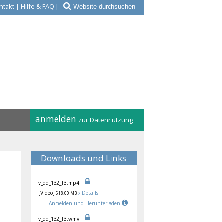
ntakt
|
Hilfe & FAQ
|
anmelden
zur Datennutzung
Downloads und Links
v_d
d_1
32_
T3.
mp4
[Video]
Details
518.00 MB
Anmelden und Herunterladen
v_d
d_1
32_
T3.
wmv