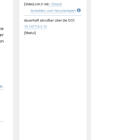
[Video]
Details
639.31 MB
Anmelden und Herunterladen
dauerhaft abrufbar über die DOI:
10.
747
7/4
:3:
15
ie
[Modul]
er
on
R-