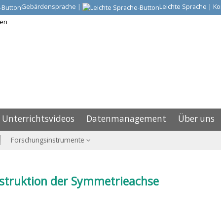
Gebärdensprache
|
Leichte Sprache
|
Ko
Unterrichtsvideos
Datenmanagement
Über uns
Forschungsinstrumente
struktion der Symmetrieachse