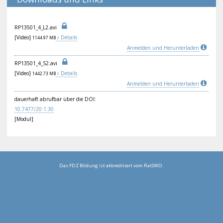
RP1
350
1_4
_L2
.av
i
[Video]
Details
1144.97 MB
Anmelden und Herunterladen
RP1
350
1_4
_S2
.av
i
[Video]
Details
1442.73 MB
Anmelden und Herunterladen
dauerhaft abrufbar über die DOI:
10.
747
7/2
0:1
:30
[Modul]
Das FDZ Bildung ist akkreditiert vom RatSWD.