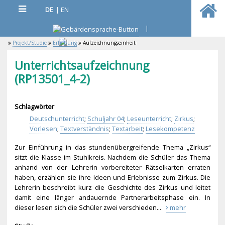
DE
|
EN
|
Projekt/Studie
Erhebung
Aufzeichnungseinheit
Unterrichtsaufzeichnung
(RP13501_4-2)
Schlagwörter
Deutschunterricht
;
Schuljahr 04
;
Leseunterricht
;
Zirkus
;
Vorlesen
;
Textverständnis
;
Textarbeit
;
Lesekompetenz
Zur Einführung in das stundenübergreifende Thema „Zirkus“
sitzt die Klasse im Stuhlkreis. Nachdem die Schüler das Thema
anhand von der Lehrerin vorbereiteter Rätselkarten erraten
haben, erzählen sie ihre Ideen und Erlebnisse zum Zirkus. Die
Lehrerin beschreibt kurz die Geschichte des Zirkus und leitet
damit eine länger andauernde Partnerarbeitsphase ein. In
dieser lesen sich die Schüler zwei verschieden...
mehr