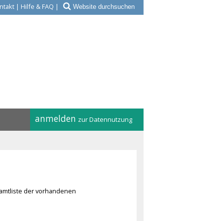
ntakt
|
Hilfe & FAQ
|
anmelden
zur Datennutzung
amtliste der vorhandenen