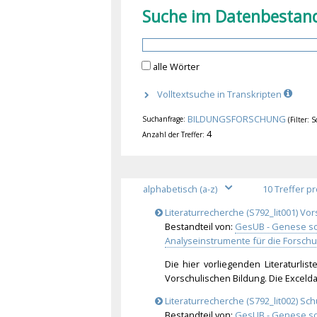
Suche im Datenbestan
alle Wörter
Volltextsuche in Transkripten
BILDUNGSFORSCHUNG
Suchanfrage:
(Filter: 
4
Anzahl der Treffer:
Literaturrecherche (S792_lit001) Vor
Bestandteil von:
GesUB - Genese so
Analyseinstrumente für die Forsc
Die hier vorliegenden Literaturli
Vorschulischen Bildung. Die Exceld
Literaturrecherche (S792_lit002) Sch
Bestandteil von:
GesUB - Genese so