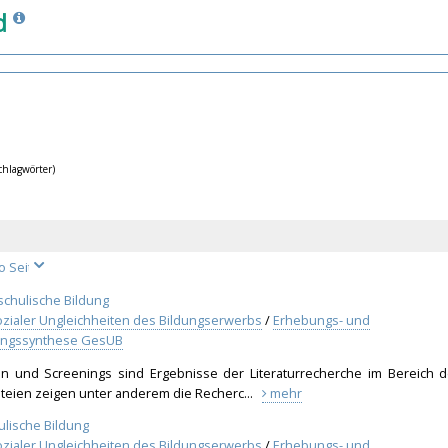
d
Schlagwörter)
schulische Bildung
zialer Ungleichheiten des Bildungserwerbs
/
Erhebungs- und
hungssynthese GesUB
sten und Screenings sind Ergebnisse der Literaturrecherche im Bereich d
ateien zeigen unter anderem die Recherc...
mehr
ulische Bildung
zialer Ungleichheiten des Bildungserwerbs
/
Erhebungs- und