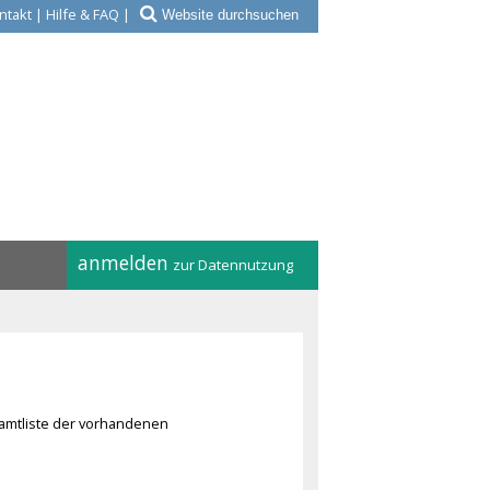
ntakt
|
Hilfe & FAQ
|
anmelden
zur Datennutzung
amtliste der vorhandenen