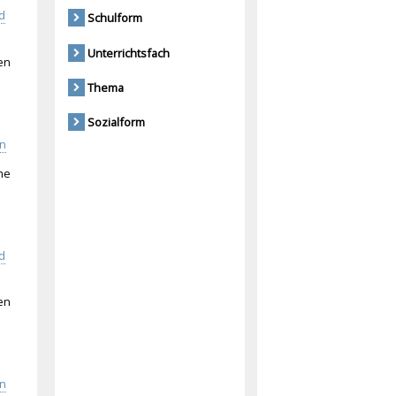
d
Schulform
Unterrichtsfach
en
Thema
Sozialform
in
me
d
en
in