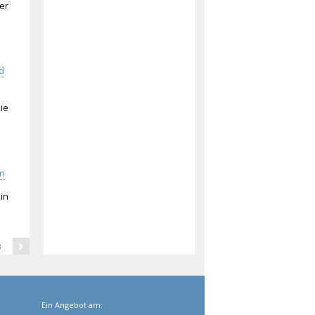
er
d
ie
in
in
3
Ein Angebot am: