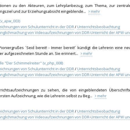
tionen zu den Akteuren, zum Lehrplanbezug, zum Thema, zur zentral
dungsziel und zur Erziehungsabsicht eingeblende...
mehr
 (v_apw_003)
eichnungen von Schulunterricht in der DDR
/
Unterrichtsbeobachtung
gänglichmachung von Videoaufzeichnungen von DDR-Unterricht der APW un
oniergrußes ´Seid bereit! - Immer bereit!´ kündigt die Lehrerin eine ne
r aufgezeichneten Stunde an. Sie erinnert...
mehr
le "Der Schimmelreiter" (v_php_008)
eichnungen von Schulunterricht in der DDR
/
Unterrichtsbeobachtung
gänglichmachung von Videoaufzeichnungen von DDR-Unterricht der APW un
richtsaufzeichnungen zu sehen, die von eingeblendeten Überschrift
sten Aufzeichnung, wie die Lehrerin selbst zu Beg...
mehr
eichnungen von Schulunterricht in der DDR
/
Unterrichtsbeobachtung
gänglichmachung von Videoaufzeichnungen von DDR-Unterricht der APW un