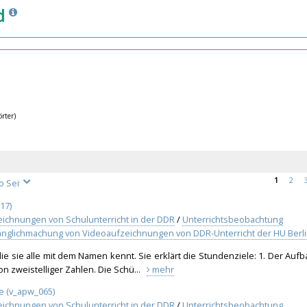
d
örter)
1
2
17)
eichnungen von Schulunterricht in der DDR
/
Unterrichtsbeobachtung
änglichmachung von Videoaufzeichnungen von DDR-Unterricht der HU Berl
die sie alle mit dem Namen kennt. Sie erklärt die Stundenziele: 1. Der Auf
ion zweistelliger Zahlen. Die Schü...
mehr
e (v_apw_065)
eichnungen von Schulunterricht in der DDR
/
Unterrichtsbeobachtung