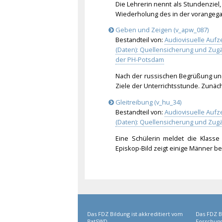
Die Lehrerin nennt als Stundenziel
Wiederholung des in der vorangega
Geben und Zeigen (v_apw_087)
Bestandteil von:
Audiovisuelle Aufz
(Daten): Quellensicherung und Zu
der PH-Potsdam
Nach der russischen Begrüßung und
Ziele der Unterrichtsstunde. Zun
Gleitreibung (v_hu_34)
Bestandteil von:
Audiovisuelle Aufz
(Daten): Quellensicherung und Zug
Eine Schülerin meldet die Klasse
Episkop-Bild zeigt einige Männer be
Das FDZ Bildung ist akkreditiert vom
Das FDZ B
RatSWD.
Forschung