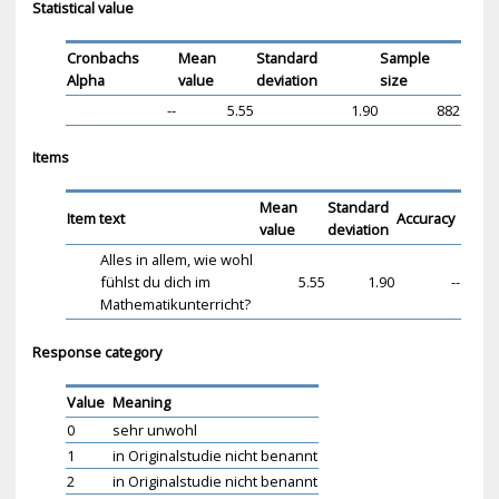
Statistical value
Cronbachs
Mean
Standard
Sample
Alpha
value
deviation
size
--
5.55
1.90
882
Items
Mean
Standard
Item text
Accuracy
value
deviation
Alles in allem, wie wohl
fühlst du dich im
5.55
1.90
--
Mathematikunterricht?
Response category
Value
Meaning
0
sehr unwohl
1
in Originalstudie nicht benannt
2
in Originalstudie nicht benannt