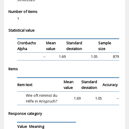
Number of items
1
Statistical value
Cronbachs
Mean
Standard
Sample
Alpha
value
deviation
size
--
1.69
1.05
879
Items
Mean
Standard
Item text
Accuracy
value
deviation
Wie oft nimmst du
1.69
1.05
--
Hilfe in Anspruch?
Response category
Value
Meaning