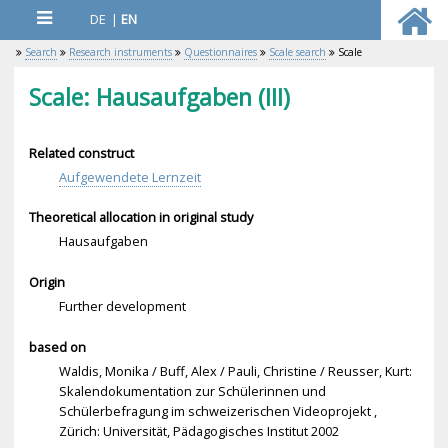
DE
|
EN
Search
Research instruments
Questionnaires
Scale search
Scale
Scale: Hausaufgaben (III)
Related construct
Aufgewendete Lernzeit
Theoretical allocation in original study
Hausaufgaben
Origin
Further development
based on
Waldis, Monika / Buff, Alex / Pauli, Christine / Reusser, Kurt:
Skalendokumentation zur Schülerinnen und
Schülerbefragung im schweizerischen Videoprojekt ,
Zürich: Universität, Pädagogisches Institut 2002