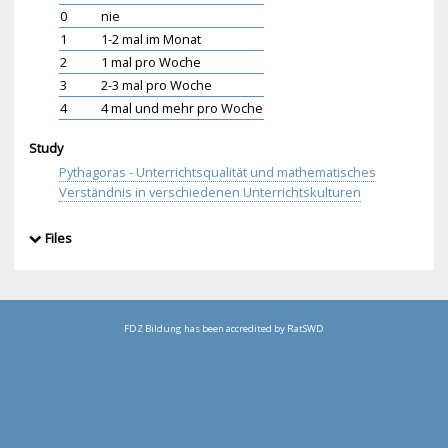
0
nie
1
1-2 mal im Monat
2
1 mal pro Woche
3
2-3 mal pro Woche
4
4 mal und mehr pro Woche
Study
Pythagoras - Unterrichtsqualität und mathematisches
Verständnis in verschiedenen Unterrichtskulturen
Files
FDZ Bildung has been accredited by RatSWD