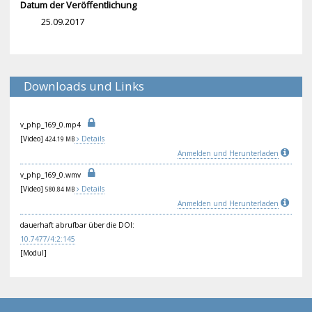
Datum der Veröffentlichung
25.09.2017
Downloads und Links
v_p
hp_
169
_0.
mp4
[Video]
Details
424.19 MB
Anmelden und Herunterladen
v_p
hp_
169
_0.
wmv
[Video]
Details
580.84 MB
Anmelden und Herunterladen
dauerhaft abrufbar über die DOI:
10.
747
7/4
:2:
145
[Modul]