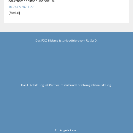
dauerhaft abrufbar über die DOI:
10.
747
7/2
87:
1:2
7
[Modul]
Das FDZ Bildung ist akkreditiert vom RatSWD.
Das FDZ Bildung ist Partner im Verbund Forschungsdaten Bildung.
Ein Angebot am: