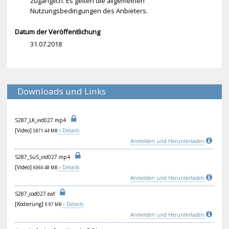
zugänglich. Es gelten die allgemeinen
Nutzungsbedingungen des Anbieters.
Datum der Veröffentlichung
31.07.2018
Downloads und Links
S28
7_L
K_v
id0
27.
mp4
[Video]
Details
5871.44 MB
Anmelden und Herunterladen
S28
7_S
uS_
vid
027
.mp
4
[Video]
Details
6060.48 MB
Anmelden und Herunterladen
S28
7_c
od0
27.
eaf
[Kodierung]
Details
0.97 MB
Anmelden und Herunterladen