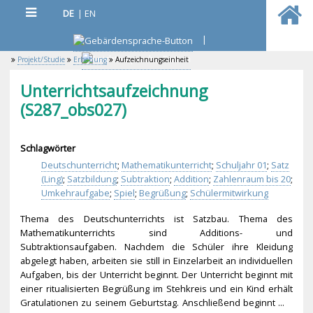
DE
|
EN
|
Projekt/Studie
Erhebung
Aufzeichnungseinheit
Unterrichtsaufzeichnung
(S287_obs027)
Schlagwörter
Deutschunterricht
;
Mathematikunterricht
;
Schuljahr 01
;
Satz
(Ling)
;
Satzbildung
;
Subtraktion
;
Addition
;
Zahlenraum bis 20
;
Umkehraufgabe
;
Spiel
;
Begrüßung
;
Schülermitwirkung
Thema des Deutschunterrichts ist Satzbau. Thema des
Mathematikunterricht
s sind Additions- und
Subtraktionsaufgaben
. Nachdem die Schüler ihre Kleidung
abgelegt haben, arbeiten sie still in Einzelarbeit an individuellen
Aufgaben, bis der Unterricht beginnt. Der Unterricht beginnt mit
einer ritualisierten Begrüßung im Stehkreis und ein Kind erhält
Gratulationen zu seinem Geburtstag. Anschließend beginnt ...