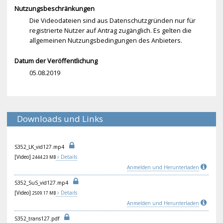
Nutzungsbeschränkungen
Die Videodateien sind aus Datenschutzgründen nur für
registrierte Nutzer auf Antrag zugänglich. Es gelten die
allgemeinen Nutzungsbedingungen des Anbieters.
Datum der Veröffentlichung
05.08.2019
Downloads und Links
S35
2_L
K_v
id1
27.
mp4
[Video]
Details
2444.23 MB
Anmelden und Herunterladen
S35
2_S
uS_
vid
127
.mp
4
[Video]
Details
2509.17 MB
Anmelden und Herunterladen
S35
2_t
ran
s12
7.p
df