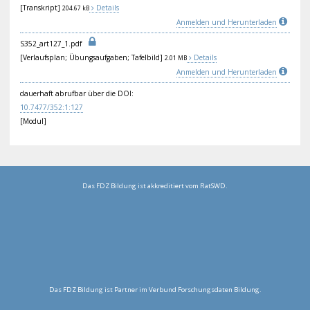
[Transkript]
Details
204.67 kB
Anmelden und Herunterladen
S35
2_a
rt1
27_
1.p
df
[Verlaufsplan; Übungsaufgaben; Tafelbild]
Details
2.01 MB
Anmelden und Herunterladen
dauerhaft abrufbar über die DOI:
10.
747
7/3
52:
1:1
27
[Modul]
Das FDZ Bildung ist akkreditiert vom RatSWD.
Das FDZ Bildung ist Partner im Verbund Forschungsdaten Bildung.