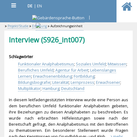
DE
|
EN
|
Projekt/Studie
Erhebung
Aufzeichnungseinheit
Interview (S926_int007)
Schlagwörter
Funktionaler Analphabetismus
;
Soziales Umfeld
;
Mitwissen
;
Berufliches Umfeld
;
Agentur für Arbeit
;
Lebenslanges
Lernen
;
Erwachsenenbildung
;
Fortbildung
;
Bildungsbiografie
;
Literalität
;
Lernprozess
;
Erwachsener
;
Multiplikator
;
Hamburg
;
Deutschland
In diesem leitfadengestützten Interview wurde eine Person aus
dem beruflichen Umfeld funktionaler Analphabeten gebeten,
ihre Beziehungen zu diesen Analphabeten zu beschreiben. Es
wurde nach erbrachten Hilfeleistungen sowie nach der
Bereitschaft gefragt, den Analphabetismus mit den Betroffenen
zu thematisieren. Ein besonderer Stellenwert wurde Fragen
nach den Kenntnissen von Grundbildungs- und Alph...
mehr