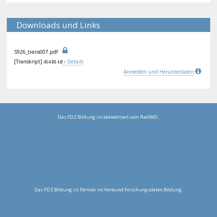
Downloads und Links
S92
6_t
ran
s00
7.p
df
[Transkript]
Details
454.86 kB
Anmelden und Herunterladen
Das FDZ Bildung ist akkreditiert vom RatSWD.
Das FDZ Bildung ist Partner im Verbund Forschungsdaten Bildung.