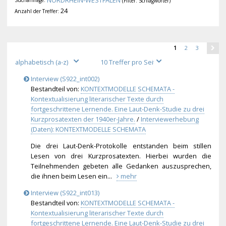
NORDRHEIN-WESTFALEN
Suchanfrage:
(Filter: Schlagwörter)
24
Anzahl der Treffer:
1
2
3
Interview (S922_int002)
Bestandteil von:
KONTEXTMODELLE SCHEMATA -
Kontextualisierung literarischer Texte durch
fortgeschrittene Lernende. Eine Laut-Denk-Studie zu drei
Kurzprosatexten der 1940er-Jahre.
/
Interviewerhebung
(Daten): KONTEXTMODELLE SCHEMATA
Die drei Laut-Denk-Protokolle entstanden beim stillen
Lesen von drei Kurzprosatexten. Hierbei wurden die
Teilnehmenden gebeten alle Gedanken auszusprechen,
die ihnen beim Lesen ein...
mehr
Interview (S922_int013)
Bestandteil von:
KONTEXTMODELLE SCHEMATA -
Kontextualisierung literarischer Texte durch
fortgeschrittene Lernende. Eine Laut-Denk-Studie zu drei