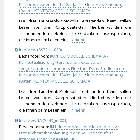
Kurzprosatexten der 1940er-Jahre.
/
Interviewerhebung
(Daten): KONTEXTMODELLE SCHEMATA
Die drei Laut-Denk-Protokolle entstanden beim stillen
Lesen von drei Kurzprosatexten. Hierbei wurden die
Teilnehmenden gebeten alle Gedanken auszusprechen,
die ihnen beim Lesen ein...
mehr
Interview (S922_int020)
Bestandteil von:
KONTEXTMODELLE SCHEMATA -
Kontextualisierung literarischer Texte durch
fortgeschrittene Lernende. Eine Laut-Denk-Studie zu drei
Kurzprosatexten der 1940er-Jahre.
/
Interviewerhebung
(Daten): KONTEXTMODELLE SCHEMATA
Die drei Laut-Denk-Protokolle entstanden beim stillen
Lesen von drei Kurzprosatexten. Hierbei wurden die
Teilnehmenden gebeten alle Gedanken auszusprechen,
die ihnen beim Lesen ein...
mehr
Interview 1A (S543_int001)
Bestandteil von:
IKU - Interprofessionelle kooperative
Unterrichtsreihenplanung in der Sekundarstufe I
/
Interviewerhebung (Daten): IKU