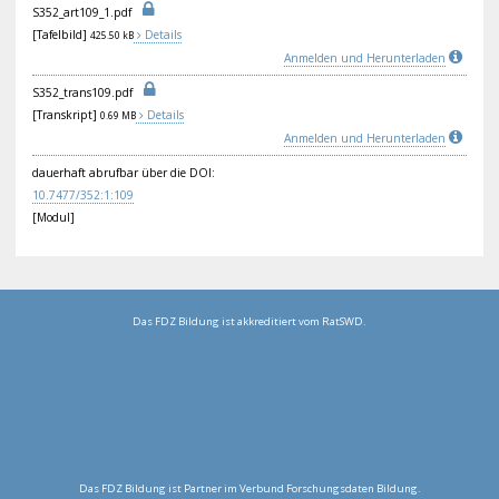
S35
2_a
rt1
09_
1.p
df
[Tafelbild]
Details
425.50 kB
Anmelden und Herunterladen
S35
2_t
ran
s10
9.p
df
[Transkript]
Details
0.69 MB
Anmelden und Herunterladen
dauerhaft abrufbar über die DOI:
10.
747
7/3
52:
1:1
09
[Modul]
Das FDZ Bildung ist akkreditiert vom RatSWD.
Das FDZ Bildung ist Partner im Verbund Forschungsdaten Bildung.