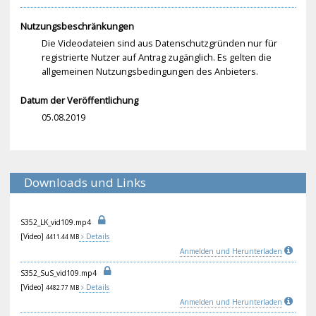
Nutzungsbeschränkungen
Die Videodateien sind aus Datenschutzgründen nur für
registrierte Nutzer auf Antrag zugänglich. Es gelten die
allgemeinen Nutzungsbedingungen des Anbieters.
Datum der Veröffentlichung
05.08.2019
Downloads und Links
S35
2_L
K_v
id1
09.
mp4
[Video]
Details
4411.44 MB
Anmelden und Herunterladen
S35
2_S
uS_
vid
109
.mp
4
[Video]
Details
4482.77 MB
Anmelden und Herunterladen