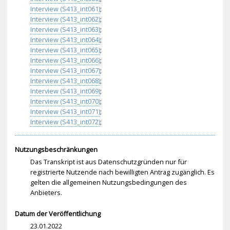
Interview (S413_int061)
;
Interview (S413_int062)
;
Interview (S413_int063)
;
Interview (S413_int064)
;
Interview (S413_int065)
;
Interview (S413_int066)
;
Interview (S413_int067)
;
Interview (S413_int068)
;
Interview (S413_int069)
;
Interview (S413_int070)
;
Interview (S413_int071)
;
Interview (S413_int072)
;
Nutzungsbeschränkungen
Das Transkript ist aus Datenschutzgründen nur für
registrierte Nutzende nach bewilligten Antrag zugänglich. Es
gelten die allgemeinen Nutzungsbedingungen des
Anbieters.
Datum der Veröffentlichung
23.01.2022