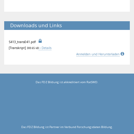
Downloads und Links
S41
3_t
ran
s04
1.p
df
[Transkript]
Details
300.65 kB
Anmelden und Herunterladen
Das FDZ Bildung ist akkreditiert vom RatSWD.
Das FDZ Bildung ist Partner im Verbund Forschungsdaten Bildung.